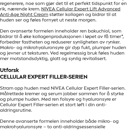
regenerere, noe som gjør det til et perfekt tidspunkt for en
rik, nærende krem.
NIVEA Cellular Expert Lift Advanced
Anti-Age Night Cream
støtter kollagen og bidrar til at
huden ser og føles fornyet ut neste morgen.
Den avanserte formelen inneholder ren bakuchiol, som
bidrar til å øke kollagenproduksjonen i løpet av få timer*,
forbedrer fastheten og reduserer synligheten av rynker.
Makro- og mikrohyaluronsyre gir dyp fukt, plumper huden
og jevner ut teksturen. Ved regelmessig bruk føles huden
mer motstandsdyktig, glatt og synlig revitalisert.
Utforsk
CELLULAR EXPERT FILLER-SERIEN
Stram opp huden med NIVEA Cellular Expert Filler-serien.
Målrettede kremer og serum jobber sammen for å styrke
og plumpe huden. Med ren folsyre og hyaluronsyre er
Cellular Expert Filler-serien et stort løft i din anti-
aldringsrutine.
Denne avanserte formelen inneholder både mikro- og
makrohyaluronsyre – to anti-aldringsessensielle