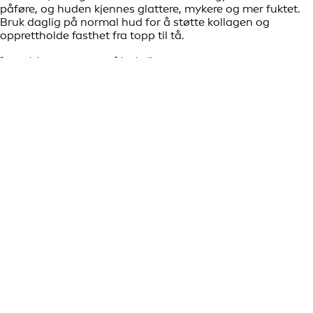
påføre, og huden kjennes glattere, mykere og mer fuktet.
Bruk daglig på normal hud for å støtte kollagen og
opprettholde fasthet fra topp til tå.
*Kompleks testet in vitro på hudceller
** Selvvurderingsstudie, 43 deltakere
KORT OM
Kollagen spiller en viktig rolle i å holde huden fast, glatt og
motstandsdyktig – både i ansiktet og på kroppen. Når den
naturlige kollagenproduksjonen avtar med alderen, kan en
jevn hudpleierutine og gode livsstilsvaner bidra til å bevare
hudens elastisitet og et ungdommelig utseende. Fra
målrettede serum til dag- og nattkremer finnes det enkle
måter å støtte kollagenproduksjonen på, slik at huden ser
og føles best ut hver dag.
FAQ
Er kollagen trygt å bruke på sensitiv hud?