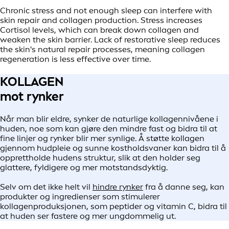
Chronic stress and not enough sleep can interfere with
skin repair and collagen production. Stress increases
Cortisol levels, which can break down collagen and
weaken the skin barrier. Lack of restorative sleep reduces
the skin's natural repair processes, meaning collagen
regeneration is less effective over time.
KOLLAGEN
mot rynker
Når man blir eldre, synker de naturlige kollagennivåene i
huden, noe som kan gjøre den mindre fast og bidra til at
fine linjer og rynker blir mer synlige. Å støtte kollagen
gjennom hudpleie og sunne kostholdsvaner kan bidra til å
opprettholde hudens struktur, slik at den holder seg
glattere, fyldigere og mer motstandsdyktig.
Selv om det ikke helt vil
hindre rynker
fra å danne seg, kan
produkter og ingredienser som stimulerer
kollagenproduksjonen, som peptider og vitamin C, bidra til
at huden ser fastere og mer ungdommelig ut.