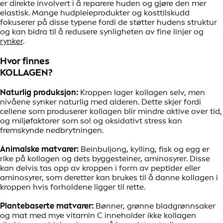
er direkte involvert i å reparere huden og gjøre den mer
elastisk. Mange hudpleieprodukter og kosttilskudd
fokuserer på disse typene fordi de støtter hudens struktur
og kan bidra til å redusere synligheten av fine linjer og
rynker
.
Hvor finnes
KOLLAGEN?
Naturlig produksjon:
Kroppen lager kollagen selv, men
nivåene synker naturlig med alderen. Dette skjer fordi
cellene som produserer kollagen blir mindre aktive over tid,
og miljøfaktorer som sol og oksidativt stress kan
fremskynde nedbrytningen.
Animalske matvarer:
Beinbuljong, kylling, fisk og egg er
rike på kollagen og dets byggesteiner, aminosyrer. Disse
kan delvis tas opp av kroppen i form av peptider eller
aminosyrer, som deretter kan brukes til å danne kollagen i
kroppen hvis forholdene ligger til rette.
Plantebaserte matvarer:
Bønner, grønne bladgrønnsaker
og mat med mye vitamin C inneholder ikke kollagen