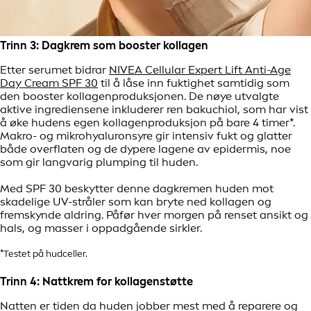
Trinn 3: Dagkrem som booster kollagen
Etter serumet bidrar
NIVEA Cellular Expert Lift Anti-Age
Day Cream SPF 30
til å låse inn fuktighet samtidig som
den booster kollagenproduksjonen. De nøye utvalgte
aktive ingrediensene inkluderer ren bakuchiol, som har vist
å øke hudens egen kollagenproduksjon på bare 4 timer*.
Makro- og mikrohyaluronsyre gir intensiv fukt og glatter
både overflaten og de dypere lagene av epidermis, noe
som gir langvarig plumping til huden.
Med SPF 30 beskytter denne dagkremen huden mot
skadelige UV-stråler som kan bryte ned kollagen og
fremskynde aldring. Påfør hver morgen på renset ansikt og
hals, og masser i oppadgående sirkler.
*Testet på hudceller.
Trinn 4: Nattkrem for kollagenstøtte
Natten er tiden da huden jobber mest med å reparere og