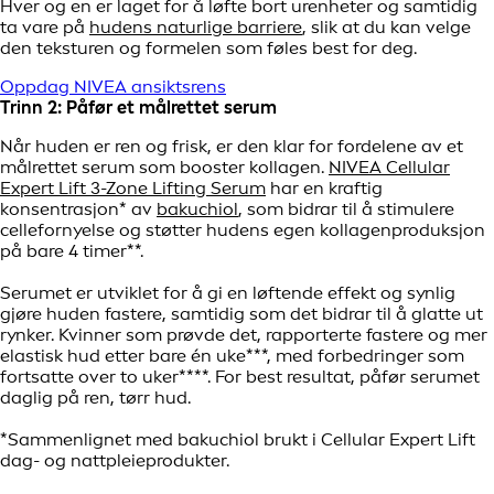
Hver og en er laget for å løfte bort urenheter og samtidig
ta vare på
hudens naturlige barriere
, slik at du kan velge
den teksturen og formelen som føles best for deg.
Oppdag NIVEA ansiktsrens
Trinn 2: Påfør et målrettet serum
Når huden er ren og frisk, er den klar for fordelene av et
målrettet serum som booster kollagen.
NIVEA Cellular
Expert Lift 3-Zone Lifting Serum
har en kraftig
konsentrasjon* av
bakuchiol
, som bidrar til å stimulere
cellefornyelse og støtter hudens egen kollagenproduksjon
på bare 4 timer**.
Serumet er utviklet for å gi en løftende effekt og synlig
gjøre huden fastere, samtidig som det bidrar til å glatte ut
rynker. Kvinner som prøvde det, rapporterte fastere og mer
elastisk hud etter bare én uke***, med forbedringer som
fortsatte over to uker****. For best resultat, påfør serumet
daglig på ren, tørr hud.
*Sammenlignet med bakuchiol brukt i Cellular Expert Lift
dag- og nattpleieprodukter.