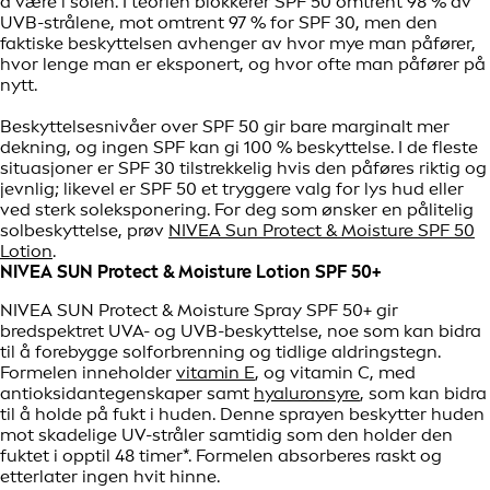
å være i solen. I teorien blokkerer SPF 50 omtrent 98 % av
UVB-strålene, mot omtrent 97 % for SPF 30, men den
faktiske beskyttelsen avhenger av hvor mye man påfører,
hvor lenge man er eksponert, og hvor ofte man påfører på
nytt.
Beskyttelsesnivåer over SPF 50 gir bare marginalt mer
dekning, og ingen SPF kan gi 100 % beskyttelse. I de fleste
situasjoner er SPF 30 tilstrekkelig hvis den påføres riktig og
jevnlig; likevel er SPF 50 et tryggere valg for lys hud eller
ved sterk soleksponering. For deg som ønsker en pålitelig
solbeskyttelse, prøv
NIVEA Sun Protect & Moisture SPF 50
Lotion
.
NIVEA SUN Protect & Moisture Lotion SPF 50+
NIVEA SUN Protect & Moisture Spray SPF 50+ gir
bredspektret UVA- og UVB-beskyttelse, noe som kan bidra
til å forebygge solforbrenning og tidlige aldringstegn.
Formelen inneholder
vitamin E
, og vitamin C, med
antioksidantegenskaper samt
hyaluronsyre
, som kan bidra
til å holde på fukt i huden. Denne sprayen beskytter huden
mot skadelige UV-stråler samtidig som den holder den
fuktet i opptil 48 timer*. Formelen absorberes raskt og
etterlater ingen hvit hinne.