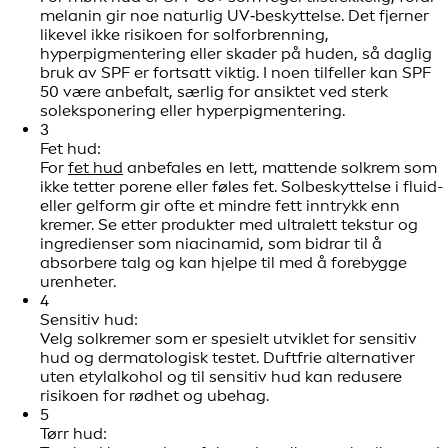
melanin gir noe naturlig UV‑beskyttelse. Det fjerner
likevel ikke risikoen for solforbrenning,
hyperpigmentering eller skader på huden, så daglig
bruk av SPF er fortsatt viktig. I noen tilfeller kan SPF
50 være anbefalt, særlig for ansiktet ved sterk
soleksponering eller hyperpigmentering.
3
Fet hud:
For
fet hud
anbefales en lett, mattende solkrem som
ikke tetter porene eller føles fet. Solbeskyttelse i fluid-
eller gelform gir ofte et mindre fett inntrykk enn
kremer. Se etter produkter med ultralett tekstur og
ingredienser som niacinamid, som bidrar til å
absorbere talg og kan hjelpe til med å forebygge
urenheter.
4
Sensitiv hud:
Velg solkremer som er spesielt utviklet for sensitiv
hud og dermatologisk testet. Duftfrie alternativer
uten etylalkohol og til sensitiv hud kan redusere
risikoen for rødhet og ubehag.
5
Tørr hud: