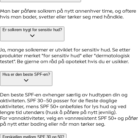
Man bør påføre solkrem på nytt annenhver time, og oftere
hvis man bader, svetter eller tørker seg med håndkle.
Er solkrem trygt for sensitiv hud?
Ja, mange solkremer er utviklet for sensitiv hud. Se etter
produkter merket "for sensitiv hud" eller "dermatologisk
testet". Be gjerne om råd på apoteket hvis du er usikker.
Hva er den beste SPF-en?
Den beste SPF‑en avhenger særlig av hudtypen din og
aktiviteten. SPF 30–50 passer for de fleste daglige
aktiviteter, mens SPF 50+ anbefales for lys hud og ved
lengre tid utendørs (husk å påføre på nytt jevnlig).
For vannaktiviteter, velg en vannresistent SPF 50+ og påfør
på nytt etter bading eller når man tørker seg.
Forskjellen mellom SPF 30 og 50?