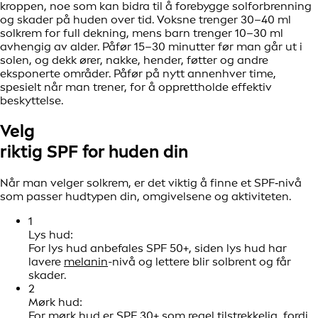
kroppen, noe som kan bidra til å forebygge solforbrenning
og skader på huden over tid. Voksne trenger 30–40 ml
solkrem for full dekning, mens barn trenger 10–30 ml
avhengig av alder. Påfør 15–30 minutter før man går ut i
solen, og dekk ører, nakke, hender, føtter og andre
eksponerte områder. Påfør på nytt annenhver time,
spesielt når man trener, for å opprettholde effektiv
beskyttelse.
Velg
riktig SPF for
huden din
Når man velger solkrem, er det viktig å finne et SPF‑nivå
som passer hudtypen din, omgivelsene og aktiviteten.
1
Lys hud:
For lys hud anbefales SPF 50+, siden lys hud har
lavere
melanin
-nivå og lettere blir solbrent og får
skader.
2
Mørk hud:
For mørk hud er SPF 30+ som regel tilstrekkelig, fordi