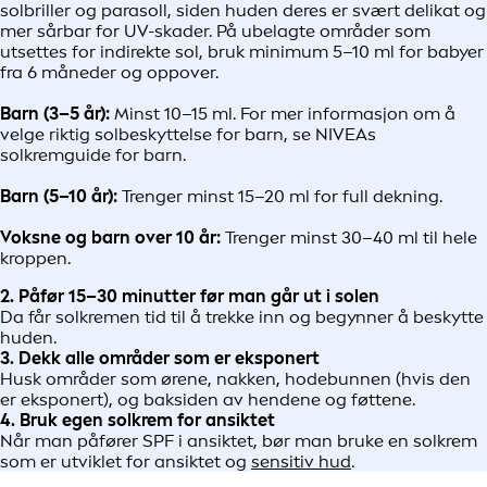
solbriller og parasoll, siden huden deres er svært delikat og
mer sårbar for UV-skader. På ubelagte områder som
utsettes for indirekte sol, bruk minimum 5–10 ml for babyer
fra 6 måneder og oppover.
Barn (3–5 år):
Minst 10–15 ml. For mer informasjon om å
velge riktig solbeskyttelse for barn, se NIVEAs
solkremguide for barn.
Barn (5–10 år):
Trenger minst 15–20 ml for full dekning.
Voksne og barn over 10 år:
Trenger minst 30–40 ml til hele
kroppen.
2. Påfør 15–30 minutter før man går ut i solen
Da får solkremen tid til å trekke inn og begynner å beskytte
huden.
3. Dekk alle områder som er eksponert
Husk områder som ørene, nakken, hodebunnen (hvis den
er eksponert), og baksiden av hendene og føttene.
4. Bruk egen solkrem for ansiktet
Når man påfører SPF i ansiktet, bør man bruke en solkrem
som er utviklet for ansiktet og
sensitiv hud
.