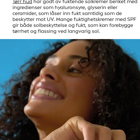
Tørr hud
har godt av fuktende solkremer beriket med
ingredienser som hyaluronsyre, glyserin eller
ceramider, som låser inn fukt samtidig som de
beskytter mot UV. Mange fuktighetskremer med SPF
gir både solbeskyttelse og fukt, som kan forebygge
tørrhet og flassing ved langvarig sol.