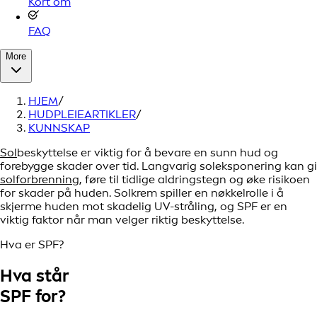
Kort om
FAQ
More
HJEM
/
HUDPLEIEARTIKLER
/
KUNNSKAP
Sol
beskyttelse er viktig for å bevare en sunn hud og
forebygge skader over tid. Langvarig soleksponering kan gi
solforbrenning
, føre til tidlige aldringstegn og øke risikoen
for skader på huden. Solkrem spiller en nøkkelrolle i å
skjerme huden mot skadelig UV-stråling, og SPF er en
viktig faktor når man velger riktig beskyttelse.
Hva er SPF?
Hva står
SPF for?