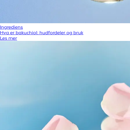
Ingrediens
Hva er bakuchiol: hudfordeler og bruk
Les mer