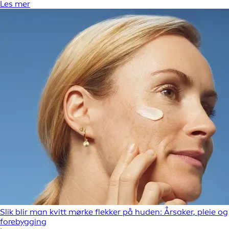
Les mer
Slik blir man kvitt mørke flekker på huden: Årsaker, pleie og
forebygging