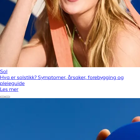
Sol
Hva er solstikk? Symptomer, årsaker, forebygging og
pleieguide
Les mer