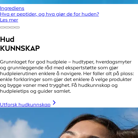
Ingrediens
Hva er peptider, og hva gjør de for huden?
Les mer
Hud
KUNNSKAP
Grunnlaget for god hudpleie – hudtyper, hverdagsmyter
og grunnleggende råd med ekspertstøtte som gjør
hudpleierutinen enklere å navigere. Her faller alt på plass:
enkle forklaringer som gjør det enklere å velge produkter
og bygge vaner med trygghet. Få hudkunnskap og
hudpleietips og guider samlet.
Utforsk hudkunnskap