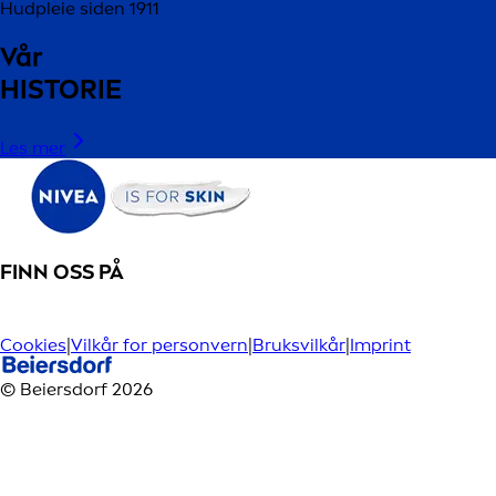
Hudpleie siden 1911
Vår
HISTORIE
Les mer
FINN OSS PÅ
Cookies
|
Vilkår for personvern
|
Bruksvilkår
|
Imprint
© Beiersdorf 2026