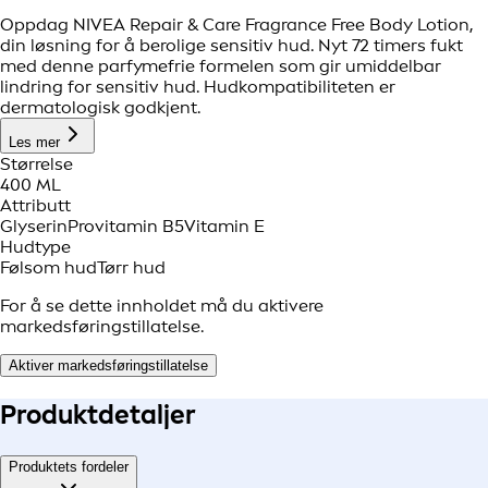
Oppdag NIVEA Repair & Care Fragrance Free Body Lotion,
din løsning for å berolige sensitiv hud. Nyt 72 timers fukt
med denne parfymefrie formelen som gir umiddelbar
lindring for sensitiv hud. Hudkompatibiliteten er
dermatologisk godkjent.
Les mer
Størrelse
400 ML
Attributt
Glyserin
Provitamin B5
Vitamin E
Hudtype
Følsom hud
Tørr hud
For å se dette innholdet må du aktivere
markedsføringstillatelse.
Aktiver markedsføringstillatelse
Produkt
detaljer
Produktets fordeler