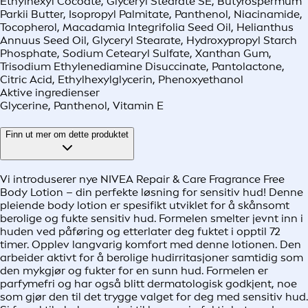
Ethylhexyl Cocoate, Glyceryl Stearate SE, Butyrospermum
Parkii Butter, Isopropyl Palmitate, Panthenol, Niacinamide,
Tocopherol, Macadamia Integrifolia Seed Oil, Helianthus
Annuus Seed Oil, Glyceryl Stearate, Hydroxypropyl Starch
Phosphate, Sodium Cetearyl Sulfate, Xanthan Gum,
Trisodium Ethylenediamine Disuccinate, Pantolactone,
Citric Acid, Ethylhexylglycerin, Phenoxyethanol
Aktive ingredienser
Glycerine, Panthenol, Vitamin E
Finn ut mer om dette produktet
Vi introduserer nye NIVEA Repair & Care Fragrance Free
Body Lotion – din perfekte løsning for sensitiv hud! Denne
pleiende body lotion er spesifikt utviklet for å skånsomt
berolige og fukte sensitiv hud. Formelen smelter jevnt inn i
huden ved påføring og etterlater deg fuktet i opptil 72
timer. Opplev langvarig komfort med denne lotionen. Den
arbeider aktivt for å berolige hudirritasjoner samtidig som
den mykgjør og fukter for en sunn hud. Formelen er
parfymefri og har også blitt dermatologisk godkjent, noe
som gjør den til det trygge valget for deg med sensitiv hud.