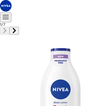
1
/
7