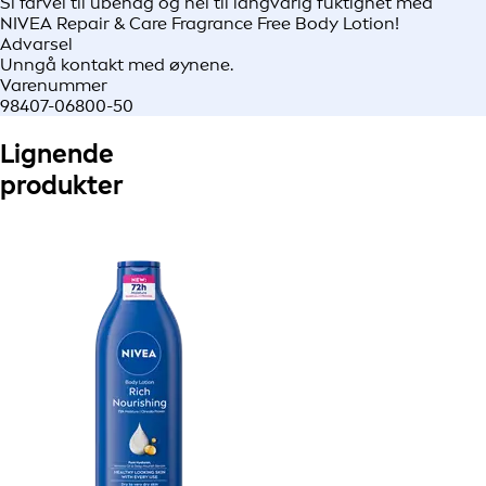
Si farvel til ubehag og hei til langvarig fuktighet med
NIVEA Repair & Care Fragrance Free Body Lotion!
Advarsel
Unngå kontakt med øynene.
Varenummer
98407-06800-50
Lignende
produkter