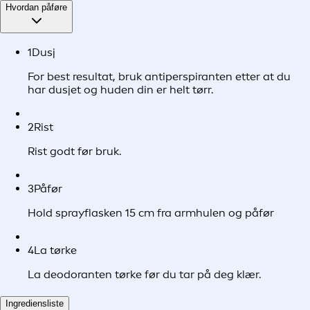
Hvordan påføre
1
Dusj
For best resultat, bruk antiperspiranten etter at du
har dusjet og huden din er helt tørr.
2
Rist
Rist godt før bruk.
3
Påfør
Hold sprayflasken 15 cm fra armhulen og påfør
4
La tørke
La deodoranten tørke før du tar på deg klær.
Ingrediensliste