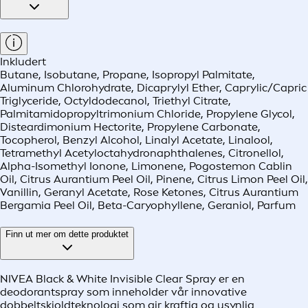
Inkludert
Butane, Isobutane, Propane, Isopropyl Palmitate,
Aluminum Chlorohydrate, Dicaprylyl Ether, Caprylic/Capric
Triglyceride, Octyldodecanol, Triethyl Citrate,
Palmitamidopropyltrimonium Chloride, Propylene Glycol,
Disteardimonium Hectorite, Propylene Carbonate,
Tocopherol, Benzyl Alcohol, Linalyl Acetate, Linalool,
Tetramethyl Acetyloctahydronaphthalenes, Citronellol,
Alpha-Isomethyl Ionone, Limonene, Pogostemon Cablin
Oil, Citrus Aurantium Peel Oil, Pinene, Citrus Limon Peel Oil,
Vanillin, Geranyl Acetate, Rose Ketones, Citrus Aurantium
Bergamia Peel Oil, Beta-Caryophyllene, Geraniol, Parfum
Finn ut mer om dette produktet
NIVEA Black & White Invisible Clear Spray er en
deodorantspray som inneholder vår innovative
dobbeltskjoldteknologi som gir kraftig og usynlig