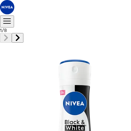
1
/
8