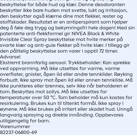
beskyttelse for både hud og klær. Denne deodoranten
beskytter ikke bare huden mot svette, lukt og irritasjon,
den beskytter også klærne dine mot flekker, rester og
stoffskader. Resultatet er en antiperspirant som hjelper
deg å føle deg trygg og bekymringsfri hele dagen! Med sin
patenterte anti-flekkformel gir NIVEA Black & White
Invisible Clear Spray beskyttelse mot hvite merker på
svarte klær og anti-gule flekker på hvite klær. I tillegg gir
den pålitelig beskyttelse som varer i opptil 72 timer.
Advarsel
Ekstremt brannfarlig aerosol. Trykkbeholder: Kan sprekke
ved oppvarming. Må ikke utsettes for varme, varme
overflater, gnister, åpen ild eller andre tennkilder. Røyking
forbudt. Ikke spray mot åpen ild eller annen tennkilde. Må
ikke punkteres eller brennes, selv ikke når beholderen er
tom. Beskyttes mot sollys. Må ikke utsettes for
temperaturer over 50 °C. Tom beholder må kun kastes for
resirkulering. Brukes kun til tiltenkt formål. Ikke spray i
øynene. Må ikke brukes på irritert eller skadet hud. Unngå
langvarig spraying og direkte innånding. Oppbevares
utilgjengelig for barn.
Varenummer
82237-06800-69