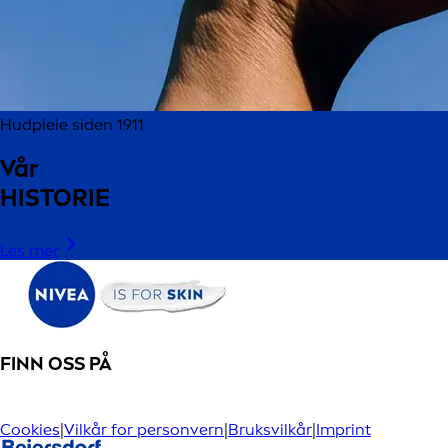
Hudpleie siden 1911
Vår
HISTORIE
Les mer
FINN OSS PÅ
Cookies
|
Vilkår for personvern
|
Bruksvilkår
|
Imprint