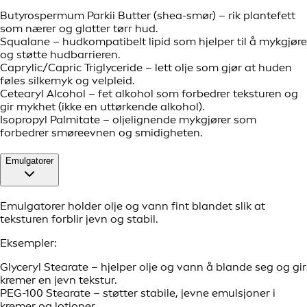
Butyrospermum Parkii Butter (shea-smør) – rik plantefett
som nærer og glatter tørr hud.
Squalane – hudkompatibelt lipid som hjelper til å mykgjøre
og støtte hudbarrieren.
Caprylic/Capric Triglyceride – lett olje som gjør at huden
føles silkemyk og velpleid.
Cetearyl Alcohol – fet alkohol som forbedrer teksturen og
gir mykhet (ikke en uttørkende alkohol).
Isopropyl Palmitate – oljelignende mykgjører som
forbedrer smøreevnen og smidigheten.
Emulgatorer
Emulgatorer holder olje og vann fint blandet slik at
teksturen forblir jevn og stabil.
Eksempler:
Glyceryl Stearate – hjelper olje og vann å blande seg og gir
kremer en jevn tekstur.
PEG-100 Stearate – støtter stabile, jevne emulsjoner i
kremer og lotioner.