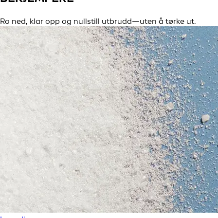
Ro ned, klar opp og nullstill utbrudd—uten å tørke ut.