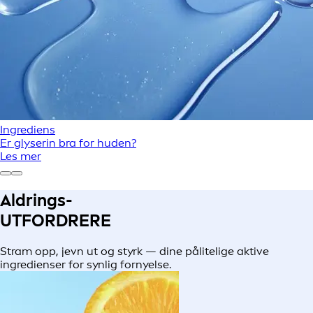
Ingrediens
Er glyserin bra for huden?
Les mer
Aldrings-
UTFORDRERE
Stram opp, jevn ut og styrk — dine pålitelige aktive
ingredienser for synlig fornyelse.