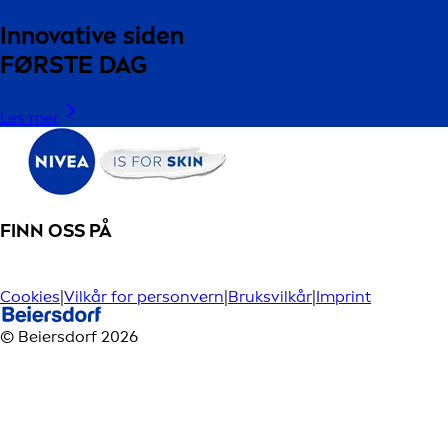
Innovative siden
FØRSTE DAG
Les mer
FINN OSS PÅ
Cookies
|
Vilkår for personvern
|
Bruksvilkår
|
Imprint
© Beiersdorf 2026