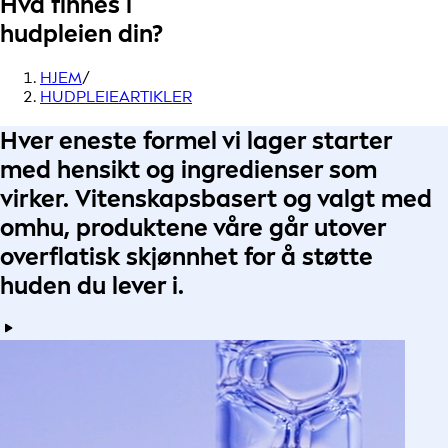
Hva finnes i
hudpleien din?
HJEM
/
HUDPLEIEARTIKLER
Hver eneste formel
vi lager starter
med
hensikt
og ingredienser som
virker.
Vitenskapsbasert
og
valgt med
omhu
, produktene våre går utover
overflatisk skjønnhet for å
støtte
huden du lever i
.