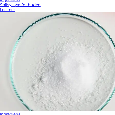
Salisylsyre for huden
Les mer
Ingrediens