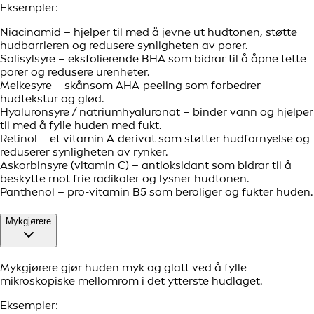
Eksempler:
Niacinamid – hjelper til med å jevne ut hudtonen, støtte
hudbarrieren og redusere synligheten av porer.
Salisylsyre – eksfolierende BHA som bidrar til å åpne tette
porer og redusere urenheter.
Melkesyre – skånsom AHA-peeling som forbedrer
hudtekstur og glød.
Hyaluronsyre / natriumhyaluronat – binder vann og hjelper
til med å fylle huden med fukt.
Retinol – et vitamin A-derivat som støtter hudfornyelse og
reduserer synligheten av rynker.
Askorbinsyre (vitamin C) – antioksidant som bidrar til å
beskytte mot frie radikaler og lysner hudtonen.
Panthenol – pro-vitamin B5 som beroliger og fukter huden.
Mykgjørere
Mykgjørere gjør huden myk og glatt ved å fylle
mikroskopiske mellomrom i det ytterste hudlaget.
Eksempler: