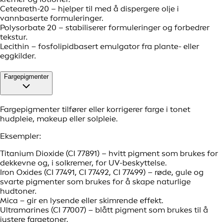
Ceteareth-20 – hjelper til med å dispergere olje i
vannbaserte formuleringer.
Polysorbate 20 – stabiliserer formuleringer og forbedrer
tekstur.
Lecithin – fosfolipidbasert emulgator fra plante- eller
eggkilder.
Fargepigmenter
Fargepigmenter tilfører eller korrigerer farge i tonet
hudpleie, makeup eller solpleie.
Eksempler:
Titanium Dioxide (CI 77891) – hvitt pigment som brukes for
dekkevne og, i solkremer, for UV-beskyttelse.
Iron Oxides (CI 77491, CI 77492, CI 77499) – røde, gule og
svarte pigmenter som brukes for å skape naturlige
hudtoner.
Mica – gir en lysende eller skimrende effekt.
Ultramarines (CI 77007) – blått pigment som brukes til å
justere fargetoner.