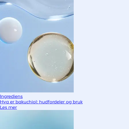
Ingrediens
Hva er bakuchiol: hudfordeler og bruk
Les mer