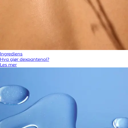
Ingrediens
Hva gjør dexpantenol?
Les mer