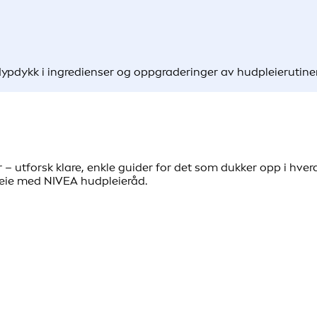
il dypdykk i ingredienser og oppgraderinger av hudpleieruti
mer – utforsk klare, enkle guider for det som dukker opp i h
leie med NIVEA hudpleieråd.