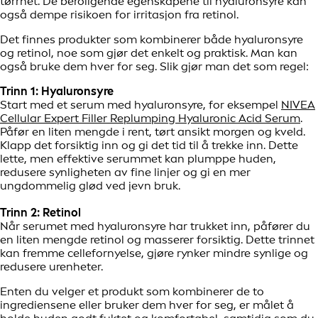
tørrhet. De beroligende egenskapene til hyaluronsyre kan
også dempe risikoen for irritasjon fra retinol.
Det finnes produkter som kombinerer både hyaluronsyre
og retinol, noe som gjør det enkelt og praktisk. Man kan
også bruke dem hver for seg. Slik gjør man det som regel:
Trinn 1: Hyaluronsyre
Start med et serum med hyaluronsyre, for eksempel
NIVEA
Cellular Expert Filler Replumping Hyaluronic Acid Serum
.
Påfør en liten mengde i rent, tørt ansikt morgen og kveld.
Klapp det forsiktig inn og gi det tid til å trekke inn. Dette
lette, men effektive serummet kan plumppe huden,
redusere synligheten av fine linjer og gi en mer
ungdommelig glød ved jevn bruk.
Trinn 2: Retinol
Når serumet med hyaluronsyre har trukket inn, påfører du
en liten mengde retinol og masserer forsiktig. Dette trinnet
kan fremme cellefornyelse, gjøre rynker mindre synlige og
redusere urenheter.
Enten du velger et produkt som kombinerer de to
ingrediensene eller bruker dem hver for seg, er målet å