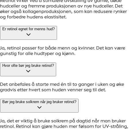
Retinol virker ved å stimulere avskalling av gamle, døde
hudceller og fremme produksjonen av nye hudceller. Det
øker også kollagenproduksjonen, som kan redusere rynker
og forbedre hudens elastisitet.
Er retinol egnet for menns hud?
Ja, retinol passer for både menn og kvinner. Det kan være
gunstig for alle hudtyper og kjønn.
Hvor ofte bør jeg bruke retinol?
Det anbefales å starte med én til to ganger i uken og øke
gradvis etter hvert som huden venner seg til det.
Bør jeg bruke solkrem når jeg bruker retinol?
Ja, det er viktig å bruke solkrem på dagtid når man bruker
retinol. Retinol kan gjøre huden mer følsom for UV-stråling,