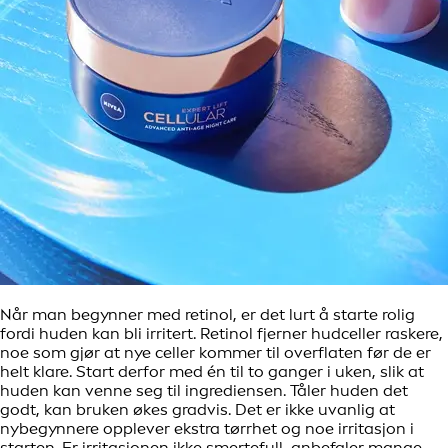
Når man begynner med retinol, er det lurt å starte rolig
fordi huden kan bli irritert. Retinol fjerner hudceller raskere,
noe som gjør at nye celler kommer til overflaten før de er
helt klare. Start derfor med én til to ganger i uken, slik at
huden kan venne seg til ingrediensen. Tåler huden det
godt, kan bruken økes gradvis. Det er ikke uvanlig at
nybegynnere opplever ekstra tørrhet og noe irritasjon i
starten. Er irritasjonen ikke smertefull, anbefaler mange