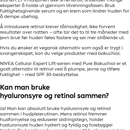
eksperter å holde ut gjennom tilvenningsfasen. Bruk
fuktighetsgivende serum og en krem som lindrer huden for
å dempe ubehag.
Å introdusere retinol krever tålmodighet. Ikke forvent
resultater over natten – ofte tar det to til tre måneder med
jevn bruk før huden føles fastere og ser mer strålende ut.
Hvis du ønsker et vegansk alternativ som også er trygt i
svangerskapet, kan du velge produkter med bakuchiol.
NIVEA Cellular Expert Lift-serien med Pure Bakuchiol er et
godt alternativ til retinol ved å plumpe, jevne og tilføre
fuktighet – med SPF 30-beskyttelse.
Kan man bruke
hyaluronsyre og retinol sammen?
Ja! Man kan absolutt bruke hyaluronsyre og retinol
sammen i hudpleierutinen. Mens retinol fremmer
hudfornyelse og reduserer aldringstegn, holder
hyaluronsyre huden hydrert og fyldig og forebygger