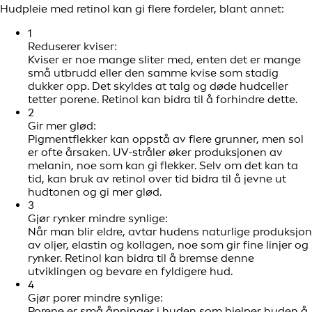
Hudpleie med retinol kan gi flere fordeler, blant annet:
1
Reduserer kviser:
Kviser er noe mange sliter med, enten det er mange
små utbrudd eller den samme kvise som stadig
dukker opp. Det skyldes at talg og døde hudceller
tetter porene. Retinol kan bidra til å forhindre dette.
2
Gir mer glød:
Pigmentflekker kan oppstå av flere grunner, men sol
er ofte årsaken. UV-stråler øker produksjonen av
melanin, noe som kan gi flekker. Selv om det kan ta
tid, kan bruk av retinol over tid bidra til å jevne ut
hudtonen og gi mer glød.
3
Gjør rynker mindre synlige:
Når man blir eldre, avtar hudens naturlige produksjon
av oljer, elastin og kollagen, noe som gir fine linjer og
rynker. Retinol kan bidra til å bremse denne
utviklingen og bevare en fyldigere hud.
4
Gjør porer mindre synlige:
Porene er små åpninger i huden som hjelper huden å