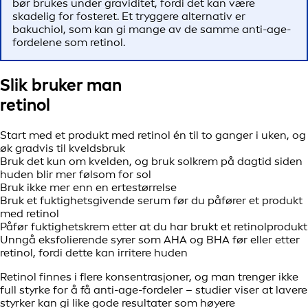
bør brukes under graviditet, fordi det kan være
skadelig for fosteret. Et tryggere alternativ er
bakuchiol, som kan gi mange av de samme anti-age-
fordelene som retinol.
Slik bruker man
retinol
Start med et produkt med retinol én til to ganger i uken, og
øk gradvis til kveldsbruk
Bruk det kun om kvelden, og bruk solkrem på dagtid siden
huden blir mer følsom for sol
Bruk ikke mer enn en ertestørrelse
Bruk et fuktighetsgivende serum før du påfører et produkt
med retinol
Påfør fuktighetskrem etter at du har brukt et retinolprodukt
Unngå eksfolierende syrer som AHA og BHA før eller etter
retinol, fordi dette kan irritere huden
Retinol finnes i flere konsentrasjoner, og man trenger ikke
full styrke for å få anti-age-fordeler – studier viser at lavere
styrker kan gi like gode resultater som høyere