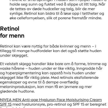
holde seg sunn og fuktet ved å slippe ut litt talg. Når
de tettes av døde hudceller og talg, blir de mer
synlige. Retinol kan bidra til å løse opp i tettheter og
øke cellefornyelsen, slik at porene fremstår mindre.
Retinol
for menn
Retinol kan være nyttig for både kvinner og menn – i
tillegg til mange hudfordeler kan det også støtte huden
under skjegget.
Et velstelt skjegg handler ikke bare om å forme, trimme og
vaske hårene – huden under er like viktig. Inngrodde hår
og hyperpigmentering kan oppstå hvis huden under
skjegget ikke får riktig pleie. Med retinols eksfolierende
egenskaper og evne til å dempe overflødig
melaninproduksjon, kan man få en jevnere og mer
glødende hudtone.
NIVEA MEN Anti-age Hyaluron Face Moisturising Cream
SPF 15
med hyaluronsyre, pro-retinol og SPF 15 er beregnet