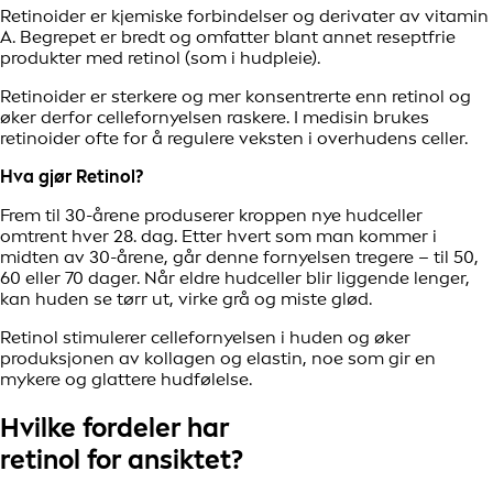
Retinoider er kjemiske forbindelser og derivater av vitamin
A. Begrepet er bredt og omfatter blant annet reseptfrie
produkter med retinol (som i hudpleie).
Retinoider er sterkere og mer konsentrerte enn retinol og
øker derfor cellefornyelsen raskere. I medisin brukes
retinoider ofte for å regulere veksten i overhudens celler.
Hva gjør Retinol?
Frem til 30-årene produserer kroppen nye hudceller
omtrent hver 28. dag. Etter hvert som man kommer i
midten av 30-årene, går denne fornyelsen tregere – til 50,
60 eller 70 dager. Når eldre hudceller blir liggende lenger,
kan huden se tørr ut, virke grå og miste glød.
Retinol stimulerer cellefornyelsen i huden og øker
produksjonen av kollagen og elastin, noe som gir en
mykere og glattere hudfølelse.
Hvilke fordeler har
retinol for ansiktet?