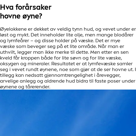
Hva forårsaker
hovne øyne?
Øyelokkene er dekket av veldig tynn hud, og vevet under er
løst og mykt. Det inneholder lite olje, men mange blodårer
og lymfeårer – og disse holder på væske. Det er mye
væske som beveger seg på et lite område. Når man er
uthvilt, legger man ikke merke til dette. Men etter en sen
kveld får kroppen både for lite søvn og for lite væske,
oksygen og mineraler. Resultatet er at lymfevæske samler
seg i vevet rundt øynene, noe som gjør at de ser hovne ut. I
tillegg kan nedsatt gjennomtrengelighet i årevegger,
arvelige anlegg og aldrende hud bidra til faste poser under
øynene og tårerender.