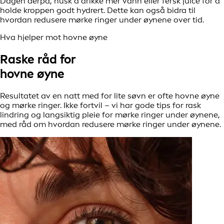
Dagen derpå, husk å drikke mer vann eller fersk juice for å
holde kroppen godt hydrert. Dette kan også bidra til
hvordan redusere mørke ringer under øynene over tid.
Hva hjelper mot hovne øyne
Raske råd for
hovne øyne
Resultatet av en natt med for lite søvn er ofte hovne øyne
og mørke ringer. Ikke fortvil – vi har gode tips for rask
lindring og langsiktig pleie for mørke ringer under øynene,
med råd om hvordan redusere mørke ringer under øynene.