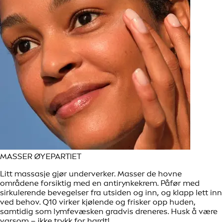
MASSER ØYEPARTIET
Litt massasje gjør underverker. Masser de hovne
områdene forsiktig med en antirynkekrem. Påfør med
sirkulerende bevegelser fra utsiden og inn, og klapp lett inn
ved behov. Q10 virker kjølende og frisker opp huden,
samtidig som lymfevæsken gradvis dreneres. Husk å være
varsom – ikke trykk for hardt!