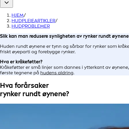
HJEM
/
HUDPLEIEARTIKLER
/
HUDPROBLEMER
Slik kan man redusere synligheten av rynker rundt øynene
Huden rundt øynene er tynn og sårbar for rynker som kråkef
friskt øyeparti og forebygge rynker.
Hva er kråkeføtter?
Kråkeføtter er små linjer som dannes i ytterkant av øynene
første tegnene på
hudens aldring
.
Hva forårsaker
rynker rundt øynene?