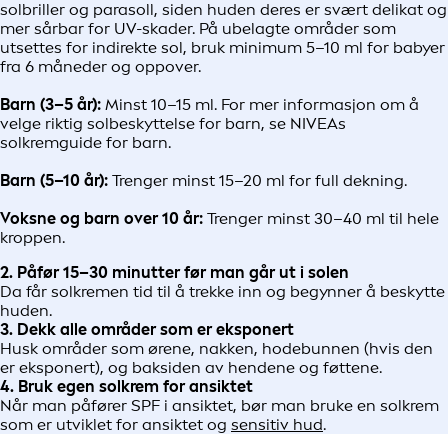
solbriller og parasoll, siden huden deres er svært delikat og
mer sårbar for UV-skader. På ubelagte områder som
utsettes for indirekte sol, bruk minimum 5–10 ml for babyer
fra 6 måneder og oppover.
Barn (3–5 år):
Minst 10–15 ml. For mer informasjon om å
velge riktig solbeskyttelse for barn, se NIVEAs
solkremguide for barn.
Barn (5–10 år):
Trenger minst 15–20 ml for full dekning.
Voksne og barn over 10 år:
Trenger minst 30–40 ml til hele
kroppen.
2. Påfør 15–30 minutter før man går ut i solen
Da får solkremen tid til å trekke inn og begynner å beskytte
huden.
3. Dekk alle områder som er eksponert
Husk områder som ørene, nakken, hodebunnen (hvis den
er eksponert), og baksiden av hendene og føttene.
4. Bruk egen solkrem for ansiktet
Når man påfører SPF i ansiktet, bør man bruke en solkrem
som er utviklet for ansiktet og
sensitiv hud
.