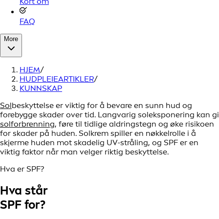
Kort om
FAQ
More
HJEM
/
HUDPLEIEARTIKLER
/
KUNNSKAP
Sol
beskyttelse er viktig for å bevare en sunn hud og
forebygge skader over tid. Langvarig soleksponering kan gi
solforbrenning
, føre til tidlige aldringstegn og øke risikoen
for skader på huden. Solkrem spiller en nøkkelrolle i å
skjerme huden mot skadelig UV-stråling, og SPF er en
viktig faktor når man velger riktig beskyttelse.
Hva er SPF?
Hva står
SPF for?