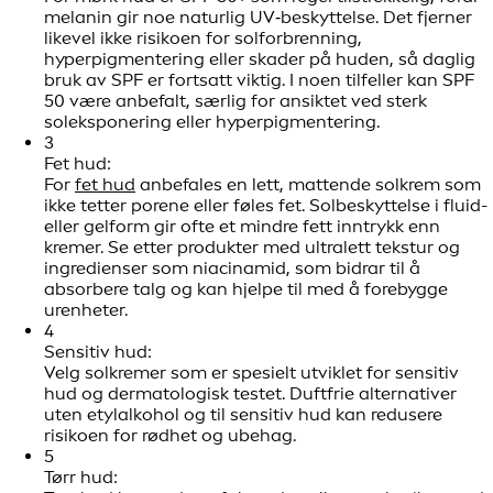
melanin gir noe naturlig UV‑beskyttelse. Det fjerner
likevel ikke risikoen for solforbrenning,
hyperpigmentering eller skader på huden, så daglig
bruk av SPF er fortsatt viktig. I noen tilfeller kan SPF
50 være anbefalt, særlig for ansiktet ved sterk
soleksponering eller hyperpigmentering.
3
Fet hud:
For
fet hud
anbefales en lett, mattende solkrem som
ikke tetter porene eller føles fet. Solbeskyttelse i fluid-
eller gelform gir ofte et mindre fett inntrykk enn
kremer. Se etter produkter med ultralett tekstur og
ingredienser som niacinamid, som bidrar til å
absorbere talg og kan hjelpe til med å forebygge
urenheter.
4
Sensitiv hud:
Velg solkremer som er spesielt utviklet for sensitiv
hud og dermatologisk testet. Duftfrie alternativer
uten etylalkohol og til sensitiv hud kan redusere
risikoen for rødhet og ubehag.
5
Tørr hud: