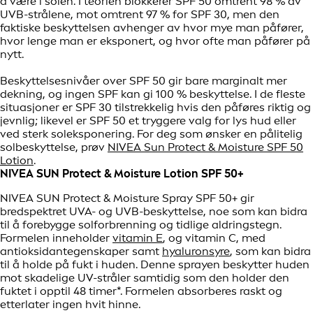
å være i solen. I teorien blokkerer SPF 50 omtrent 98 % av
UVB-strålene, mot omtrent 97 % for SPF 30, men den
faktiske beskyttelsen avhenger av hvor mye man påfører,
hvor lenge man er eksponert, og hvor ofte man påfører på
nytt.
Beskyttelsesnivåer over SPF 50 gir bare marginalt mer
dekning, og ingen SPF kan gi 100 % beskyttelse. I de fleste
situasjoner er SPF 30 tilstrekkelig hvis den påføres riktig og
jevnlig; likevel er SPF 50 et tryggere valg for lys hud eller
ved sterk soleksponering. For deg som ønsker en pålitelig
solbeskyttelse, prøv
NIVEA Sun Protect & Moisture SPF 50
Lotion
.
NIVEA SUN Protect & Moisture Lotion SPF 50+
NIVEA SUN Protect & Moisture Spray SPF 50+ gir
bredspektret UVA- og UVB-beskyttelse, noe som kan bidra
til å forebygge solforbrenning og tidlige aldringstegn.
Formelen inneholder
vitamin E
, og vitamin C, med
antioksidantegenskaper samt
hyaluronsyre
, som kan bidra
til å holde på fukt i huden. Denne sprayen beskytter huden
mot skadelige UV-stråler samtidig som den holder den
fuktet i opptil 48 timer*. Formelen absorberes raskt og
etterlater ingen hvit hinne.