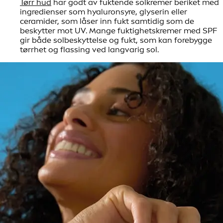
Tørr hud
har godt av fuktende solkremer beriket med
ingredienser som hyaluronsyre, glyserin eller
ceramider, som låser inn fukt samtidig som de
beskytter mot UV. Mange fuktighetskremer med SPF
gir både solbeskyttelse og fukt, som kan forebygge
tørrhet og flassing ved langvarig sol.