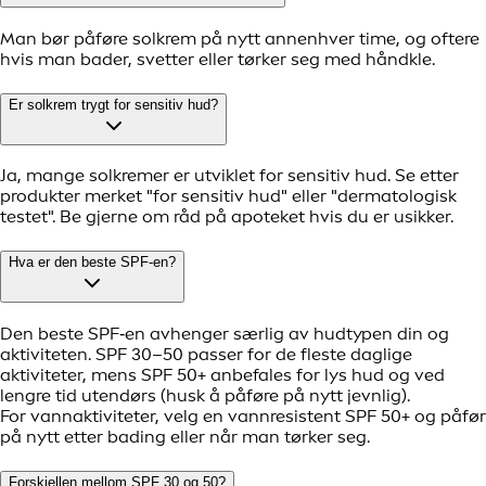
Man bør påføre solkrem på nytt annenhver time, og oftere
hvis man bader, svetter eller tørker seg med håndkle.
Er solkrem trygt for sensitiv hud?
Ja, mange solkremer er utviklet for sensitiv hud. Se etter
produkter merket "for sensitiv hud" eller "dermatologisk
testet". Be gjerne om råd på apoteket hvis du er usikker.
Hva er den beste SPF-en?
Den beste SPF‑en avhenger særlig av hudtypen din og
aktiviteten. SPF 30–50 passer for de fleste daglige
aktiviteter, mens SPF 50+ anbefales for lys hud og ved
lengre tid utendørs (husk å påføre på nytt jevnlig).
For vannaktiviteter, velg en vannresistent SPF 50+ og påfør
på nytt etter bading eller når man tørker seg.
Forskjellen mellom SPF 30 og 50?