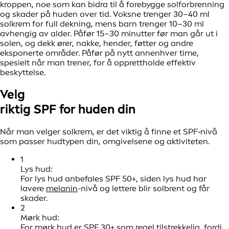
kroppen, noe som kan bidra til å forebygge solforbrenning
og skader på huden over tid. Voksne trenger 30–40 ml
solkrem for full dekning, mens barn trenger 10–30 ml
avhengig av alder. Påfør 15–30 minutter før man går ut i
solen, og dekk ører, nakke, hender, føtter og andre
eksponerte områder. Påfør på nytt annenhver time,
spesielt når man trener, for å opprettholde effektiv
beskyttelse.
Velg
riktig SPF for
huden din
Når man velger solkrem, er det viktig å finne et SPF‑nivå
som passer hudtypen din, omgivelsene og aktiviteten.
1
Lys hud:
For lys hud anbefales SPF 50+, siden lys hud har
lavere
melanin
-nivå og lettere blir solbrent og får
skader.
2
Mørk hud:
For mørk hud er SPF 30+ som regel tilstrekkelig, fordi