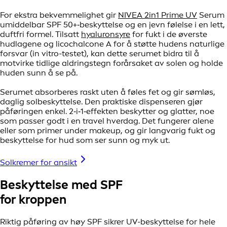
For ekstra bekvemmelighet gir
NIVEA 2in1 Prime UV
Serum
umiddelbar SPF 50+‑beskyttelse og en jevn følelse i en lett,
duftfri formel. Tilsatt
hyaluronsyre
for fukt i de øverste
hudlagene og licochalcone A for å støtte hudens naturlige
forsvar (in vitro-testet), kan dette serumet bidra til å
motvirke tidlige aldringstegn forårsaket av solen og holde
huden sunn å se på.
Serumet absorberes raskt uten å føles fet og gir sømløs,
daglig solbeskyttelse. Den praktiske dispenseren gjør
påføringen enkel. 2‑i‑1‑effekten beskytter og glatter, noe
som passer godt i en travel hverdag. Det fungerer alene
eller som primer under makeup, og gir langvarig fukt og
beskyttelse for hud som ser sunn og myk ut.
Solkremer for ansikt
Beskyttelse med SPF
for kroppen
Riktig påføring av høy SPF sikrer UV-beskyttelse for hele