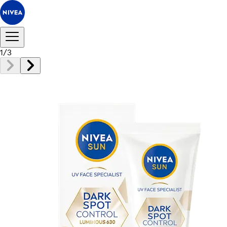
1
/
3