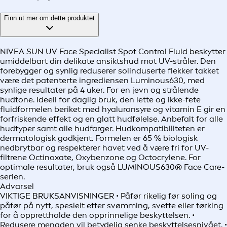
Finn ut mer om dette produktet
NIVEA SUN UV Face Specialist Spot Control Fluid beskytter
umiddelbart din delikate ansiktshud mot UV-stråler. Den
forebygger og synlig reduserer solinduserte flekker takket
være det patenterte ingrediensen Luminous630, med
synlige resultater på 4 uker. For en jevn og strålende
hudtone. Ideell for daglig bruk, den lette og ikke-fete
fluidformelen beriket med hyaluronsyre og vitamin E gir en
forfriskende effekt og en glatt hudfølelse. Anbefalt for alle
hudtyper samt alle hudfarger. Hudkompatibiliteten er
dermatologisk godkjent. Formelen er 65 % biologisk
nedbrytbar og respekterer havet ved å være fri for UV-
filtrene Octinoxate, Oxybenzone og Octocrylene. For
optimale resultater, bruk også LUMINOUS630® Face Care-
serien.
Advarsel
VIKTIGE BRUKSANVISNINGER • Påfør rikelig før soling og
påfør på nytt, spesielt etter svømming, svette eller tørking
for å opprettholde den opprinnelige beskyttelsen. •
Redusere mengden vil betydelig senke beskyttelsesnivået. •