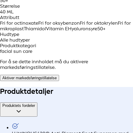
50+
Størrelse
40 ML
Attributt
Fri for octinoxate
Fri for oksybenzon
Fri for oktokrylen
Fri for
mikroplast
Thiamidol
Vitamin E
Hyaluronsyre
50+
Hudtype
Alle hudtyper
Produktkategori
facial sun care
For å se dette innholdet må du aktivere
markedsføringstillatelse.
Aktiver markedsføringstillatelse
Produkt
detaljer
Produktets fordeler