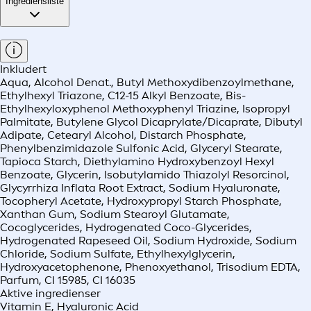
Ingrediensliste
Inkludert
Aqua, Alcohol Denat., Butyl Methoxydibenzoylmethane,
Ethylhexyl Triazone, C12-15 Alkyl Benzoate, Bis-
Ethylhexyloxyphenol Methoxyphenyl Triazine, Isopropyl
Palmitate, Butylene Glycol Dicaprylate/Dicaprate, Dibutyl
Adipate, Cetearyl Alcohol, Distarch Phosphate,
Phenylbenzimidazole Sulfonic Acid, Glyceryl Stearate,
Tapioca Starch, Diethylamino Hydroxybenzoyl Hexyl
Benzoate, Glycerin, Isobutylamido Thiazolyl Resorcinol,
Glycyrrhiza Inflata Root Extract, Sodium Hyaluronate,
Tocopheryl Acetate, Hydroxypropyl Starch Phosphate,
Xanthan Gum, Sodium Stearoyl Glutamate,
Cocoglycerides, Hydrogenated Coco-Glycerides,
Hydrogenated Rapeseed Oil, Sodium Hydroxide, Sodium
Chloride, Sodium Sulfate, Ethylhexylglycerin,
Hydroxyacetophenone, Phenoxyethanol, Trisodium EDTA,
Parfum, CI 15985, CI 16035
Aktive ingredienser
Vitamin E, Hyaluronic Acid