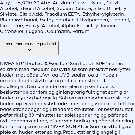
Acrylates/C10-30 Alkyl Acrylate Crosspolymer, Cetyl
Alcohol, Stearyl Alcohol, Sodium Citrate, Silica Dimethyl
Silylate, Citric Acid, Trisodium EDTA, Ethylhexylglycerin,
Phenoxyethanol, Methylparaben, Ethylparaben, Linalool,
Limonene, Benzyl Alcohol, Alpha-Isomethyl Ionone,
Citronellol, Eugenol, Coumarin, Parfum
Finn ut mer om dette produktet
NIVEA SUN Protect & Moisture Sun Lotion SPF 15 er en
solkrem med medium beskyttelse som effektivt beskytter
huden mot både UVA- og UVB-stråler, og gir huden
umiddelbar beskyttelse og reduserer risikoen for
solallergier. Den pleiende formelen styrker hudens
beskyttende barriere og gir langvarig fuktighet som gjør
huden myk og behagelig. Solkremen absorberes raskt av
huden og er vannavstøtende, noe som gjør den perfekt for
både stranddager og utendørsaktiviteter. For best resultat,
påfør rikelig 30 minutter før soleksponering og påfør på
nytt annenhver time, oftere ved bading og håndkletørking.
Kombiner gjerne med NIVEA SUN After Sun for ytterligere
pleie av huden etter soling. Produktet er tilgjengelig i