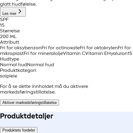
glatt hudfølelse.
Les mer
SPF
15
Størrelse
200 ML
Attributt
Fri for oksybenzon
Fri for octinoxate
Fri for oktokrylen
Fri for
mikroplast
Fri for mineralolje
Vitamin C
Vitamin E
Hyaluron
15
Hudtype
Normal hud
Normal hud
Produktkategori
solpleie
For å se dette innholdet må du aktivere
markedsføringstillatelse.
Aktiver markedsføringstillatelse
Produkt
detaljer
Produktets fordeler