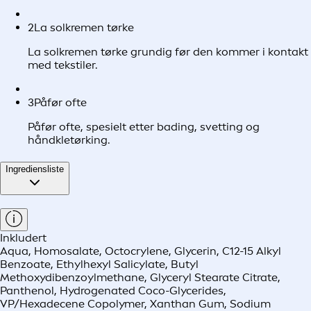
2
La solkremen tørke
La solkremen tørke grundig før den kommer i kontakt
med tekstiler.
3
Påfør ofte
Påfør ofte, spesielt etter bading, svetting og
håndkletørking.
Ingrediensliste
Inkludert
Aqua, Homosalate, Octocrylene, Glycerin, C12-15 Alkyl
Benzoate, Ethylhexyl Salicylate, Butyl
Methoxydibenzoylmethane, Glyceryl Stearate Citrate,
Panthenol, Hydrogenated Coco-Glycerides,
VP/Hexadecene Copolymer, Xanthan Gum, Sodium