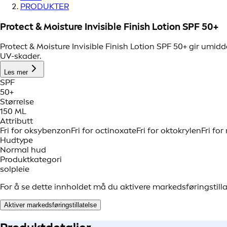
PRODUKTER
Protect & Moisture Invisible Finish Lotion SPF 50+
Protect & Moisture Invisible Finish Lotion SPF 50+ gir umi
UV-skader.
Les mer
SPF
50+
Størrelse
150 ML
Attributt
Fri for oksybenzon
Fri for octinoxate
Fri for oktokrylen
Fri for
Hudtype
Normal hud
Produktkategori
solpleie
For å se dette innholdet må du aktivere markedsføringstilla
Aktiver markedsføringstillatelse