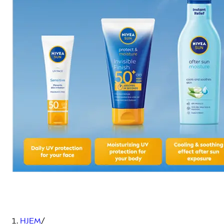
HJEM
/