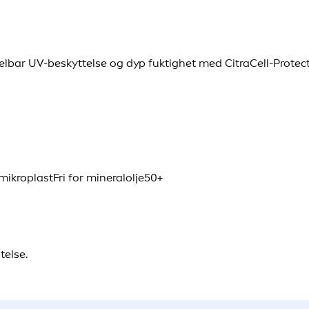
ddelbar UV-beskyttelse og dyp fuktighet med CitraCell-Prote
 mikroplast
Fri for mineralolje
50+
telse.