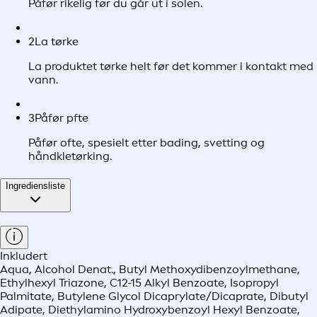
Påfør rikelig før du går ut i solen.
2
La tørke
La produktet tørke helt før det kommer i kontakt med
vann.
3
Påfør pfte
Påfør ofte, spesielt etter bading, svetting og
håndkletørking.
Ingrediensliste
Inkludert
Aqua, Alcohol Denat., Butyl Methoxydibenzoylmethane,
Ethylhexyl Triazone, C12-15 Alkyl Benzoate, Isopropyl
Palmitate, Butylene Glycol Dicaprylate/Dicaprate, Dibutyl
Adipate, Diethylamino Hydroxybenzoyl Hexyl Benzoate,