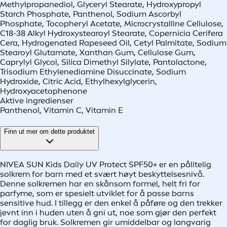
Methylpropanediol, Glyceryl Stearate, Hydroxypropyl
Starch Phosphate, Panthenol, Sodium Ascorbyl
Phosphate, Tocopheryl Acetate, Microcrystalline Cellulose,
C18-38 Alkyl Hydroxystearoyl Stearate, Copernicia Cerifera
Cera, Hydrogenated Rapeseed Oil, Cetyl Palmitate, Sodium
Stearoyl Glutamate, Xanthan Gum, Cellulose Gum,
Caprylyl Glycol, Silica Dimethyl Silylate, Pantolactone,
Trisodium Ethylenediamine Disuccinate, Sodium
Hydroxide, Citric Acid, Ethylhexylglycerin,
Hydroxyacetophenone
Aktive ingredienser
Panthenol, Vitamin C, Vitamin E
Finn ut mer om dette produktet
NIVEA SUN Kids Daily UV Protect SPF50+ er en pålitelig
solkrem for barn med et svært høyt beskyttelsesnivå.
Denne solkremen har en skånsom formel, helt fri for
parfyme, som er spesielt utviklet for å passe barns
sensitive hud. I tillegg er den enkel å påføre og den trekker
jevnt inn i huden uten å gni ut, noe som gjør den perfekt
for daglig bruk. Solkremen gir umiddelbar og langvarig