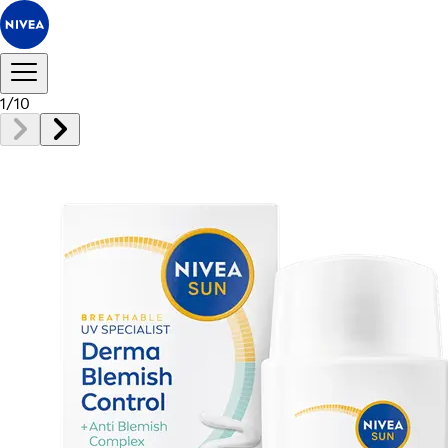
1
/
10