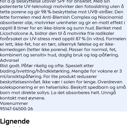
for å gi beskyttelse utover SPF for ansiktet. Med sin
patenterte UV-teknologi motvirker den fotoaldring uten å
tette porene og gir 98 % beskyttelse mot UVB-stråler. Den
lette formelen med Anti-Blemish Complex og Niacinamid
absorberer olje, motvirker urenheter og gir en matt effekt i
opptil 8 timer for en ikke-blank og sunn hud. Beriket med
Licochalcone A, bidrar den til å motvirke frie radikaler
forårsaket av UV-stress med opptil 87 % (in vitro). Formelen
er lett, ikke-fet, har en tørr, silkemyk følelse og er ikke-
komedogen (tetter ikke porene). Passer for normal, fet,
kombinert og sensitiv hud, daglig bruk og lag-påføring.
Advarsel
Rist godt. Påfør rikelig og ofte. Spesielt etter
bading/svetting/håndkletørking. Mengde for voksne er 3
ml/ansiktspåføring. For lite produkt reduserer
beskyttelsesnivået. Ikke vær i solen for lenge. Overdreven
soleksponering er en helserisiko. Beskytt spedbarn og små
barn mot direkte sollys. La det absorberes helt. Unngå
kontakt med øynene.
Varenummer
95147-04500-26
Lignende