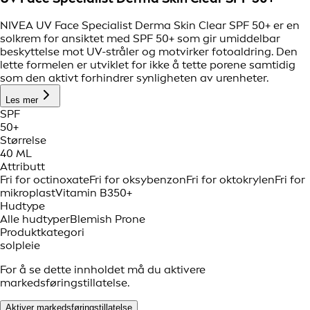
NIVEA UV Face Specialist Derma Skin Clear SPF 50+ er en
solkrem for ansiktet med SPF 50+ som gir umiddelbar
beskyttelse mot UV-stråler og motvirker fotoaldring. Den
lette formelen er utviklet for ikke å tette porene samtidig
som den aktivt forhindrer synligheten av urenheter.
Les mer
SPF
50+
Størrelse
40 ML
Attributt
Fri for octinoxate
Fri for oksybenzon
Fri for oktokrylen
Fri for
mikroplast
Vitamin B3
50+
Hudtype
Alle hudtyper
Blemish Prone
Produktkategori
solpleie
For å se dette innholdet må du aktivere
markedsføringstillatelse.
Aktiver markedsføringstillatelse