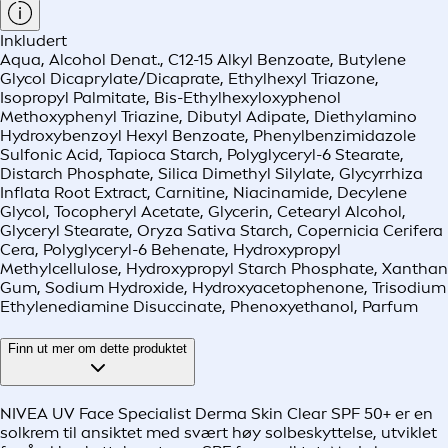
Inkludert
Aqua, Alcohol Denat., C12-15 Alkyl Benzoate, Butylene
Glycol Dicaprylate/Dicaprate, Ethylhexyl Triazone,
Isopropyl Palmitate, Bis-Ethylhexyloxyphenol
Methoxyphenyl Triazine, Dibutyl Adipate, Diethylamino
Hydroxybenzoyl Hexyl Benzoate, Phenylbenzimidazole
Sulfonic Acid, Tapioca Starch, Polyglyceryl-6 Stearate,
Distarch Phosphate, Silica Dimethyl Silylate, Glycyrrhiza
Inflata Root Extract, Carnitine, Niacinamide, Decylene
Glycol, Tocopheryl Acetate, Glycerin, Cetearyl Alcohol,
Glyceryl Stearate, Oryza Sativa Starch, Copernicia Cerifera
Cera, Polyglyceryl-6 Behenate, Hydroxypropyl
Methylcellulose, Hydroxypropyl Starch Phosphate, Xanthan
Gum, Sodium Hydroxide, Hydroxyacetophenone, Trisodium
Ethylenediamine Disuccinate, Phenoxyethanol, Parfum
Finn ut mer om dette produktet
NIVEA UV Face Specialist Derma Skin Clear SPF 50+ er en
solkrem til ansiktet med svært høy solbeskyttelse, utviklet