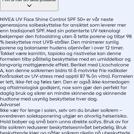
NIVEA UV Face Shine Control SPF 50+ er vår neste
generasjons solbeskyttelse for ansiktet som leverer mer
enn tradisjonell SPF. Med sin patenterte UV-teknologi
bekjemper den fotoaldring uten å tette porene og tilbyr 98
% beskyttelse mot UVB-stråler. Den minimerer synlig
porene og balanserer hudens oljenivåer i over 12 timer.
Takket være karnitin, tapioka og risstivelse kan denne
formelen tilby pålitelig beskyttelse med en umiddelbar og
langvarig mattgjørende effekt. Beriket med Licochalcone
A, kan denne solkremen bidra til å motvirke frie radikaler
forårsaket av UV-stress med opptil 87 % (in vitro). Formelen
er lett, ikke-fet og føles tørr. Den er også ikke-komedogen
og oftalmologisk godkjent, noe som gjør den perfekt for
daglig bruk og sikrer en mindre skinnende og skinnende
hudtone med usynlig beskyttelse hver dag.
Advarsel
Ikke vær for lenge i solen, selv om du bruker solkrem –
overdreven soleksponering utgjør en alvorlig helserisiko.
Hold babyer og små barn unna direkte sollys. Bruk av for
lite solkrem reduserer beskyttelsesnivået betydelig. Bruk
beskyttende klær og påfør solkrem rikelig på ubeskyttede