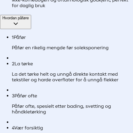
for daglig bruk
Hvordan påføre
1
Påfør
Påfør en rikelig mengde før soleksponering
2
La tørke
La det tørke helt og unngå direkte kontakt med
tekstiler og harde overflater for å unngå flekker
3
Påfør ofte
Påfør ofte, spesielt etter bading, svetting og
håndkletørking
4
Vær forsiktig