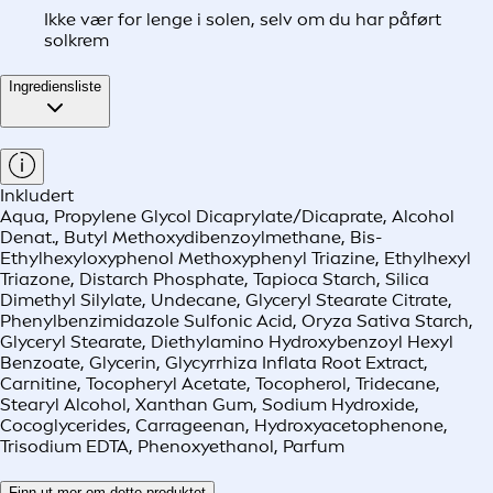
Ikke vær for lenge i solen, selv om du har påført
solkrem
Ingrediensliste
Inkludert
Aqua, Propylene Glycol Dicaprylate/Dicaprate, Alcohol
Denat., Butyl Methoxydibenzoylmethane, Bis-
Ethylhexyloxyphenol Methoxyphenyl Triazine, Ethylhexyl
Triazone, Distarch Phosphate, Tapioca Starch, Silica
Dimethyl Silylate, Undecane, Glyceryl Stearate Citrate,
Phenylbenzimidazole Sulfonic Acid, Oryza Sativa Starch,
Glyceryl Stearate, Diethylamino Hydroxybenzoyl Hexyl
Benzoate, Glycerin, Glycyrrhiza Inflata Root Extract,
Carnitine, Tocopheryl Acetate, Tocopherol, Tridecane,
Stearyl Alcohol, Xanthan Gum, Sodium Hydroxide,
Cocoglycerides, Carrageenan, Hydroxyacetophenone,
Trisodium EDTA, Phenoxyethanol, Parfum
Finn ut mer om dette produktet