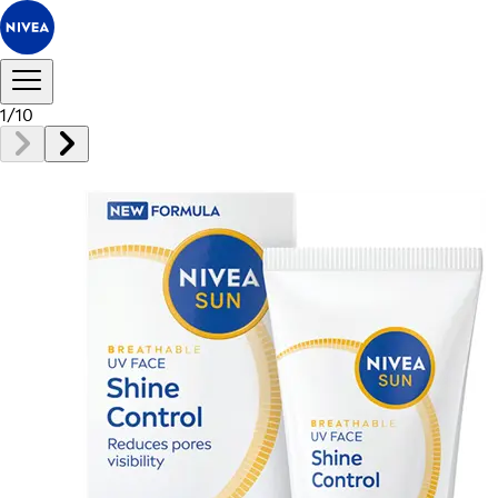
1
/
10