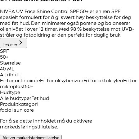
NIVEA UV Face Shine Control SPF 50+ er en ren SPF
spesielt formulert for å gi svært høy beskyttelse for deg
med fet hud. Den minimerer også porene og balanserer
oljenivået i over 12 timer. Med 98 % beskyttelse mot UVB-
stråler og fotoaldring er den perfekt for daglig bruk.
Les mer
SPF
50+
Størrelse
40 ML
Attributt
Fri for octinoxate
Fri for oksybenzon
Fri for oktokrylen
Fri for
mikroplast
50+
Hudtype
Alle hudtyper
Fet hud
Produktkategori
facial sun care
For å se dette innholdet må du aktivere
markedsføringstillatelse.
Aktiver markedsføringstillatelse