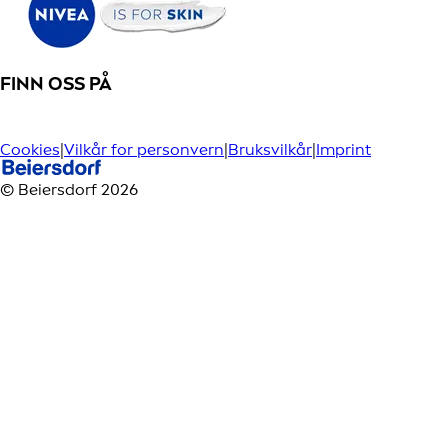
FINN OSS PÅ
Cookies
|
Vilkår for personvern
|
Bruksvilkår
|
Imprint
© Beiersdorf 2026