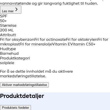
vannavstøtende og gir langvarig fuktighet til huden.
Les mer
SPF
50+
Størrelse
200 ML
Attributt
Fri for oksybenzon
Fri for octinoxate
Fri for oktokrylen
Fri for
mikroplast
Fri for mineralolje
Vitamin E
Vitamin C
50+
Hudtype
Barnehud
Produktkategori
solpleie
For å se dette innholdet må du aktivere
markedsføringstillatelse.
Aktiver markedsføringstillatelse
Produkt
detaljer
Produktets fordeler