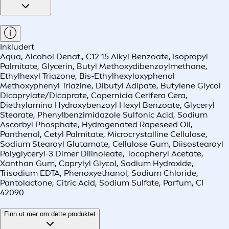
Inkludert
Aqua, Alcohol Denat., C12-15 Alkyl Benzoate, Isopropyl
Palmitate, Glycerin, Butyl Methoxydibenzoylmethane,
Ethylhexyl Triazone, Bis-Ethylhexyloxyphenol
Methoxyphenyl Triazine, Dibutyl Adipate, Butylene Glycol
Dicaprylate/Dicaprate, Copernicia Cerifera Cera,
Diethylamino Hydroxybenzoyl Hexyl Benzoate, Glyceryl
Stearate, Phenylbenzimidazole Sulfonic Acid, Sodium
Ascorbyl Phosphate, Hydrogenated Rapeseed Oil,
Panthenol, Cetyl Palmitate, Microcrystalline Cellulose,
Sodium Stearoyl Glutamate, Cellulose Gum, Diisostearoyl
Polyglyceryl-3 Dimer Dilinoleate, Tocopheryl Acetate,
Xanthan Gum, Caprylyl Glycol, Sodium Hydroxide,
Trisodium EDTA, Phenoxyethanol, Sodium Chloride,
Pantolactone, Citric Acid, Sodium Sulfate, Parfum, CI
42090
Finn ut mer om dette produktet