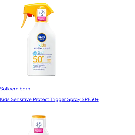
Solkrem barn
Kids Sensitive Protect Trigger Spray SPF50+