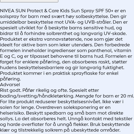
NIVEA SUN Protect & Care Kids Sun Spray SPF 50+ er en
solspray for barn med svært høy solbeskyttelse. Den gir
umiddelbar beskyttelse mot UVA- og UVB-stråler. Den er
spesielt utviklet for å beskytte barns sensitive hud, og
bidrar til å forhindre solbrenthet og langvarig UV-skade.
Produktet er ekstra vannavstøtende, noe som gjør det
ideelt for aktive barn som leker utendørs. Den forbedrede
formelen inneholder ingredienser som panthenol, vitamin
E og C, og er tilpasset behovene til barns hud. Formelen er
farget for enklere påføring, den absorberes raskt, støtter
hudens beskyttelsesbarriere og gir langvarig fuktighet.
Produktet kommer i en praktisk sprayflaske for enkel
påføring.
Advarsel
Rist godt. Påfør rikelig og ofte. Spesielt etter
bading/svetting/håndkletørking. Mengde for barn er 20 ml.
For lite produkt reduserer beskyttelsesnivået. Ikke vær i
solen for lenge. Overdreven soleksponering er en
helserisiko. Beskytt spedbarn og små barn mot direkte
sollys. La det absorberes helt. Unngå kontakt med tekstiler
og harde overflater for å unngå flekker. Bruk beskyttende
klær og tilstrekkelig solkrem på ubeskyttede områder.