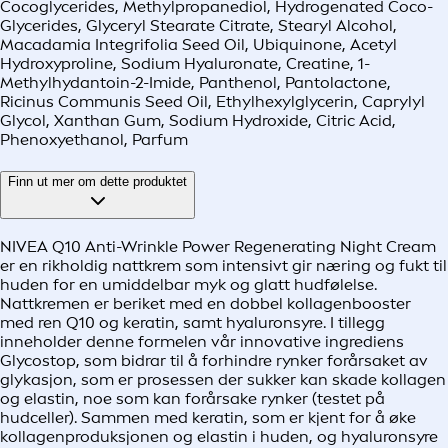
Cocoglycerides, Methylpropanediol, Hydrogenated Coco-
Glycerides, Glyceryl Stearate Citrate, Stearyl Alcohol,
Macadamia Integrifolia Seed Oil, Ubiquinone, Acetyl
Hydroxyproline, Sodium Hyaluronate, Creatine, 1-
Methylhydantoin-2-Imide, Panthenol, Pantolactone,
Ricinus Communis Seed Oil, Ethylhexylglycerin, Caprylyl
Glycol, Xanthan Gum, Sodium Hydroxide, Citric Acid,
Phenoxyethanol, Parfum
Finn ut mer om dette produktet
NIVEA Q10 Anti-Wrinkle Power Regenerating Night Cream
er en rikholdig nattkrem som intensivt gir næring og fukt til
huden for en umiddelbar myk og glatt hudfølelse.
Nattkremen er beriket med en dobbel kollagenbooster
med ren Q10 og keratin, samt hyaluronsyre. I tillegg
inneholder denne formelen vår innovative ingrediens
Glycostop, som bidrar til å forhindre rynker forårsaket av
glykasjon, som er prosessen der sukker kan skade kollagen
og elastin, noe som kan forårsake rynker (testet på
hudceller). Sammen med keratin, som er kjent for å øke
kollagenproduksjonen og elastin i huden, og hyaluronsyre