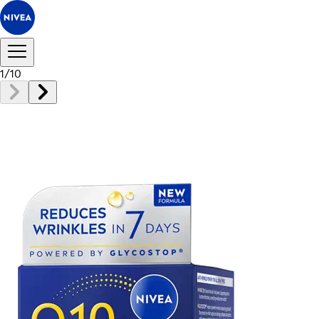
1
/
10