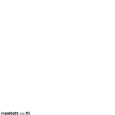
,
ivaretatt
og
fri
.