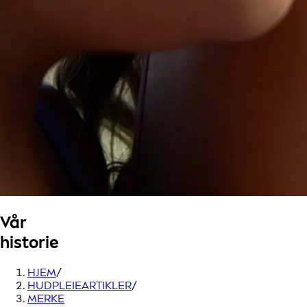
Vår
historie
HJEM
/
HUDPLEIEARTIKLER
/
MERKE