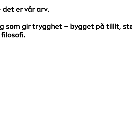
 det er
vår arv
.
g som gir trygghet
– bygget på tillit, s
filosofi
.