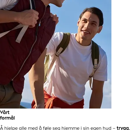
Vårt
formål
Å hjelpe alle med å føle seg hjemme i sin egen hud –
trygg