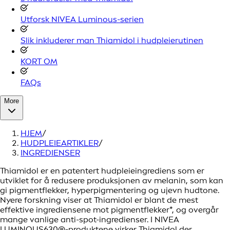
Utforsk NIVEA Luminous-serien
Slik inkluderer man Thiamidol i hudpleierutinen
KORT OM
FAQs
More
HJEM
/
HUDPLEIEARTIKLER
/
INGREDIENSER
Thiamidol er en patentert hudpleieingrediens som er
utviklet for å redusere produksjonen av melanin, som kan
gi pigmentflekker, hyperpigmentering og ujevn hudtone.
Nyere forskning viser at Thiamidol er blant de mest
effektive ingrediensene mot pigmentflekker*, og overgår
mange vanlige anti-spot-ingredienser. I NIVEA
LUMINOUS630®-produktene virker Thiamidol der