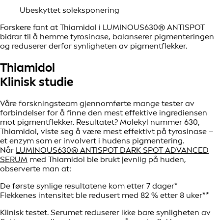
Ubeskyttet soleksponering
Forskere fant at Thiamidol i LUMINOUS630® ANTISPOT
bidrar til å hemme tyrosinase, balanserer pigmenteringen
og reduserer derfor synligheten av pigmentflekker.
Thiamidol
Klinisk studie
Våre forskningsteam gjennomførte mange tester av
forbindelser for å finne den mest effektive ingrediensen
mot pigmentflekker. Resultatet? Molekyl nummer 630,
Thiamidol, viste seg å være mest effektivt på tyrosinase –
et enzym som er involvert i hudens pigmentering.
Når
LUMINOUS630® ANTISPOT DARK SPOT ADVANCED
SERUM
med Thiamidol ble brukt jevnlig på huden,
observerte man at:
De første synlige resultatene kom etter 7 dager*
Flekkenes intensitet ble redusert med 82 % etter 8 uker**
Klinisk testet. Serumet reduserer ikke bare synligheten av