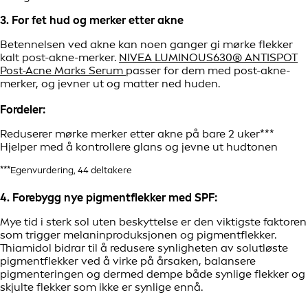
3. For fet hud og merker etter akne
Betennelsen ved akne kan noen ganger gi mørke flekker
kalt post-akne-merker.
NIVEA LUMINOUS630® ANTISPOT
Post-Acne Marks Serum
passer for dem med post-akne-
merker, og jevner ut og matter ned huden.
Fordeler:
Reduserer mørke merker etter akne på bare 2 uker***
Hjelper med å kontrollere glans og jevne ut hudtonen
***Egenvurdering, 44 deltakere
4. Forebygg nye pigmentflekker med SPF:
Mye tid i sterk sol uten beskyttelse er den viktigste faktoren
som trigger melaninproduksjonen og pigmentflekker.
Thiamidol bidrar til å redusere synligheten av solutløste
pigmentflekker ved å virke på årsaken, balansere
pigmenteringen og dermed dempe både synlige flekker og
skjulte flekker som ikke er synlige ennå.