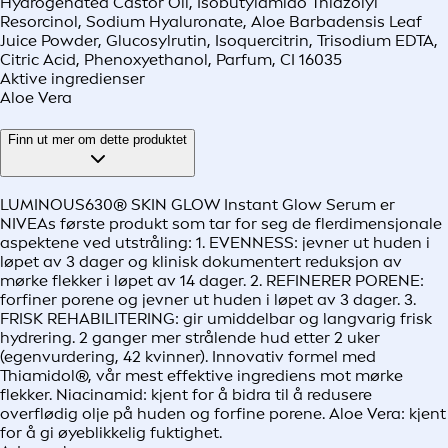
Hydrogenated Castor Oil, Isobutylamido Thiazolyl
Resorcinol, Sodium Hyaluronate, Aloe Barbadensis Leaf
Juice Powder, Glucosylrutin, Isoquercitrin, Trisodium EDTA,
Citric Acid, Phenoxyethanol, Parfum, CI 16035
Aktive ingredienser
Aloe Vera
Finn ut mer om dette produktet
LUMINOUS630® SKIN GLOW Instant Glow Serum er
NIVEAs første produkt som tar for seg de flerdimensjonale
aspektene ved utstråling: 1. EVENNESS: jevner ut huden i
løpet av 3 dager og klinisk dokumentert reduksjon av
mørke flekker i løpet av 14 dager. 2. REFINERER PORENE:
forfiner porene og jevner ut huden i løpet av 3 dager. 3.
FRISK REHABILITERING: gir umiddelbar og langvarig frisk
hydrering. 2 ganger mer strålende hud etter 2 uker
(egenvurdering, 42 kvinner). Innovativ formel med
Thiamidol®, vår mest effektive ingrediens mot mørke
flekker. Niacinamid: kjent for å bidra til å redusere
overflødig olje på huden og forfine porene. Aloe Vera: kjent
for å gi øyeblikkelig fuktighet.