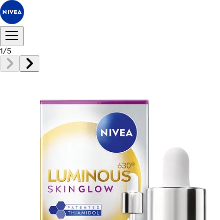
1
/
5