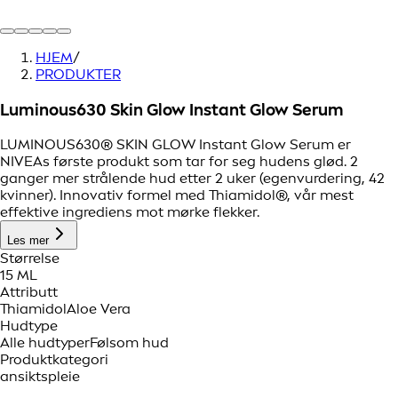
HJEM
/
PRODUKTER
Luminous630 Skin Glow Instant Glow Serum
LUMINOUS630® SKIN GLOW Instant Glow Serum er
NIVEAs første produkt som tar for seg hudens glød. 2
ganger mer strålende hud etter 2 uker (egenvurdering, 42
kvinner). Innovativ formel med Thiamidol®, vår mest
effektive ingrediens mot mørke flekker.
Les mer
Størrelse
15 ML
Attributt
Thiamidol
Aloe Vera
Hudtype
Alle hudtyper
Følsom hud
Produktkategori
ansiktspleie