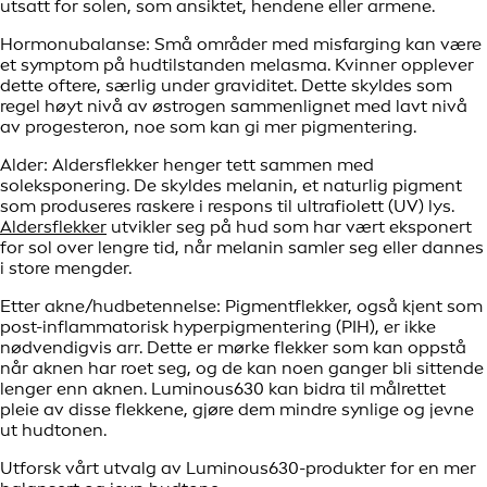
utsatt for solen, som ansiktet, hendene eller armene.
Hormonubalanse: Små områder med misfarging kan være
et symptom på hudtilstanden melasma. Kvinner opplever
dette oftere, særlig under graviditet. Dette skyldes som
regel høyt nivå av østrogen sammenlignet med lavt nivå
av progesteron, noe som kan gi mer pigmentering.
Alder: Aldersflekker henger tett sammen med
soleksponering. De skyldes melanin, et naturlig pigment
som produseres raskere i respons til ultrafiolett (UV) lys.
Aldersflekker
utvikler seg på hud som har vært eksponert
for sol over lengre tid, når melanin samler seg eller dannes
i store mengder.
Etter akne/hudbetennelse: Pigmentflekker, også kjent som
post-inflammatorisk hyperpigmentering (PIH), er ikke
nødvendigvis arr. Dette er mørke flekker som kan oppstå
når aknen har roet seg, og de kan noen ganger bli sittende
lenger enn aknen. Luminous630 kan bidra til målrettet
pleie av disse flekkene, gjøre dem mindre synlige og jevne
ut hudtonen.
Utforsk vårt utvalg av Luminous630-produkter for en mer