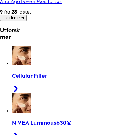
Anti-Age Power Moisturiser
9
fra
28
lastet
Last inn mer
Utforsk
mer
Cellular Filler
NIVEA Luminous630®