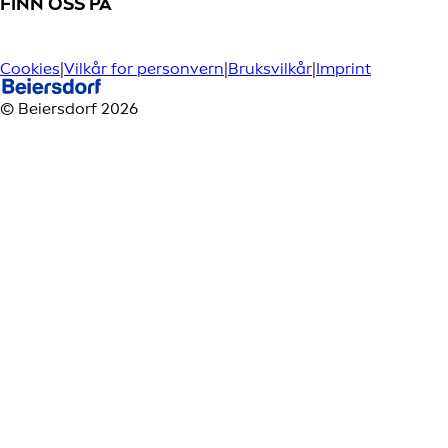
FINN OSS PÅ
Cookies
|
Vilkår for personvern
|
Bruksvilkår
|
Imprint
© Beiersdorf 2026