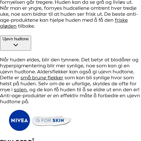
fornyelsen går tregere. Huden kan da se grå og livløs ut.
Når man er yngre, fornyes hudcellene omtrent hver tredje
uke, noe som bidrar til at huden ser frisk ut. De beste anti-
age-produktene kan hjelpe huden med å få den
friske
gløden
tilbake.
Ujevn hudtone
Når huden eldes, blir den tynnere. Det betyr at blodårer og
hyperpigmentering blir mer synlige, noe som kan gi en
ujevn hudtone. Aldersflekker kan også gi ujevn hudtone.
Dette er
små brune flekker
som kan bli synlige hvor som
helst på huden. Selv om de er ufarlige, skyldes de ofte for
mye i
solen
, og de kan få huden til å se eldre ut enn den er!
Anti-age-produkter er en effektiv måte å forbedre en ujevn
hudtone på.