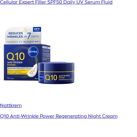
Cellular Expert Filler SPF50 Daily UV Serum Fluid
Nattkrem
Q10 Anti-Wrinkle Power Regenerating Night Cream