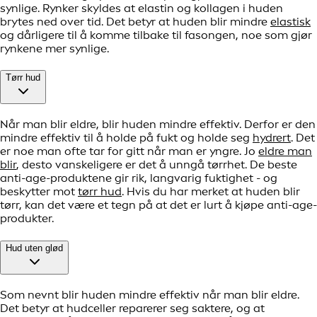
synlige. Rynker skyldes at elastin og kollagen i huden
brytes ned over tid. Det betyr at huden blir mindre
elastisk
og dårligere til å komme tilbake til fasongen, noe som gjør
rynkene mer synlige.
Tørr hud
Når man blir eldre, blir huden mindre effektiv. Derfor er den
mindre effektiv til å holde på fukt og holde seg
hydrert
. Det
er noe man ofte tar for gitt når man er yngre. Jo
eldre man
blir
, desto vanskeligere er det å unngå tørrhet. De beste
anti-age-produktene gir rik, langvarig fuktighet - og
beskytter mot
tørr hud
. Hvis du har merket at huden blir
tørr, kan det være et tegn på at det er lurt å kjøpe anti-age-
produkter.
Hud uten glød
Som nevnt blir huden mindre effektiv når man blir eldre.
Det betyr at hudceller reparerer seg saktere, og at