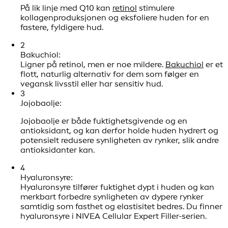
På lik linje med Q10 kan
retinol
stimulere
kollagenproduksjonen og eksfoliere huden for en
fastere, fyldigere hud.
2
Bakuchiol:
Ligner på retinol, men er noe mildere.
Bakuchiol
er et
flott, naturlig alternativ for dem som følger en
vegansk livsstil eller har sensitiv hud.
3
Jojobaolje:
Jojobaolje er både fuktighetsgivende og en
antioksidant, og kan derfor holde huden hydrert og
potensielt redusere synligheten av rynker, slik andre
antioksidanter kan.
4
Hyaluronsyre:
Hyaluronsyre tilfører fuktighet dypt i huden og kan
merkbart forbedre synligheten av dypere rynker
samtidig som fasthet og elastisitet bedres. Du finner
hyaluronsyre i NIVEA Cellular Expert Filler-serien.