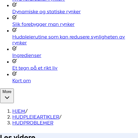
Dynamiske og statiske rynker
Slik forebygger man rynker
Hudpleierutine som kan redusere synligheten av
rynker
Ingredienser
Et tegn på et rikt liv
Kort om
More
HJEM
/
HUDPLEIEARTIKLER
/
HUDPROBLEMER
Les videre