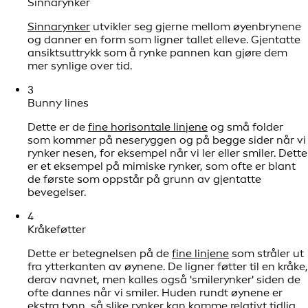
Sinnarynker
Sinnarynker
utvikler seg gjerne mellom øyenbrynene
og danner en form som ligner tallet elleve. Gjentatte
ansiktsuttrykk som å rynke pannen kan gjøre dem
mer synlige over tid.
3
Bunny lines
Dette er de
fine horisontale linjene
og små folder
som kommer på neseryggen og på begge sider når vi
rynker nesen, for eksempel når vi ler eller smiler. Dette
er et eksempel på mimiske rynker, som ofte er blant
de første som oppstår på grunn av gjentatte
bevegelser.
4
Kråkeføtter
Dette er betegnelsen på de
fine linjene
som stråler ut
fra ytterkanten av øynene. De ligner føtter til en kråke,
derav navnet, men kalles også 'smilerynker' siden de
ofte dannes når vi smiler. Huden rundt øynene er
ekstra tynn, så slike rynker kan komme relativt tidlig.