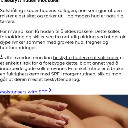
1. Beskytt huden mot solen
Solstråling skader hudens kollagen, noe som gjør at den
mister elastisitet og tørker ut – og
moden hud
er naturlig
tørrere.
For mye sol kan få huden til å eldes raskere. Dette kalles
fotoaldring og skiller seg fra naturlig aldring ved at det gir
dype rynker sammen med grovere hud, fregner og
hudforandringer.
Å vite hvordan man kan
beskytte huden mot solskader
er
et enkelt tiltak for å forebygge dette, blant annet ved å
innarbeide gode solkremvaner. En enkel rutine er å bruke
en fuktighetskrem med SPF i morgenrutinen, slik at man
går ut døren med et beskyttende lag.
Moisturisers with SPF