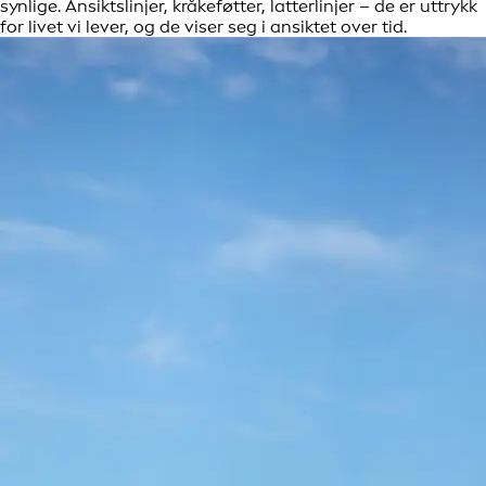
synlige. Ansiktslinjer, kråkeføtter, latterlinjer – de er uttrykk
for livet vi lever, og de viser seg i ansiktet over tid.