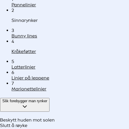
Pannelinjer
2
Sinnarynker
3
Bunny lines
4
Kråkeføtter
5
Latterlinjer
6
Linjer på leppene
7
Marionettelinjer
Slik forebygger man rynker
Beskytt huden mot solen
Slutt å røyke