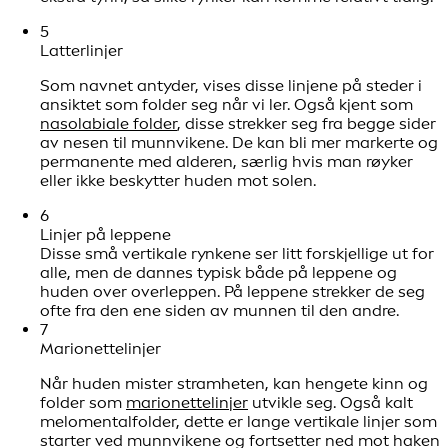
5
Latterlinjer
Som navnet antyder, vises disse linjene på steder i
ansiktet som folder seg når vi ler. Også kjent som
nasolabiale folder
, disse strekker seg fra begge sider
av nesen til munnvikene. De kan bli mer markerte og
permanente med alderen, særlig hvis man røyker
eller ikke beskytter huden mot solen.
6
Linjer på leppene
Disse små vertikale rynkene ser litt forskjellige ut for
alle, men de dannes typisk både på leppene og
huden over overleppen. På leppene strekker de seg
ofte fra den ene siden av munnen til den andre.
7
Marionettelinjer
Når huden mister stramheten, kan hengete kinn og
folder som
marionettelinjer
utvikle seg. Også kalt
melomentalfolder, dette er lange vertikale linjer som
starter ved munnvikene og fortsetter ned mot haken