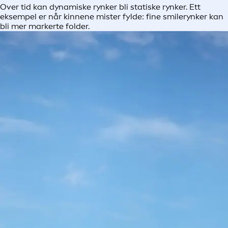
Over tid kan dynamiske rynker bli statiske rynker. Ett
eksempel er når kinnene mister fylde: fine smilerynker kan
bli mer markerte folder.