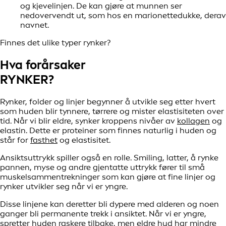
og kjevelinjen. De kan gjøre at munnen ser
nedovervendt ut, som hos en marionettedukke, derav
navnet.
Finnes det ulike typer rynker?
Hva forårsaker
RYNKER?
Rynker, folder og linjer begynner å utvikle seg etter hvert
som huden blir tynnere, tørrere og mister elastisiteten over
tid. Når vi blir eldre, synker kroppens nivåer av
kollagen
og
elastin. Dette er proteiner som finnes naturlig i huden og
står for
fasthet
og elastisitet.
Ansiktsuttrykk spiller også en rolle. Smiling, latter, å rynke
pannen, myse og andre gjentatte uttrykk fører til små
muskelsammentrekninger som kan gjøre at fine linjer og
rynker utvikler seg når vi er yngre.
Disse linjene kan deretter bli dypere med alderen og noen
ganger bli permanente trekk i ansiktet. Når vi er yngre,
spretter huden raskere tilbake, men eldre hud har mindre