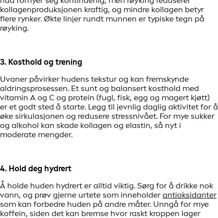
hud fornyer seg kontinuerlig, men røyking reduserer
kollagenproduksjonen kraftig, og mindre kollagen betyr
flere rynker. Økte linjer rundt munnen er typiske tegn på
røyking.
3. Kosthold og trening
Uvaner påvirker hudens tekstur og kan fremskynde
aldringsprosessen. Et sunt og balansert kosthold med
vitamin A og C og protein (fugl, fisk, egg og magert kjøtt)
er et godt sted å starte. Legg til jevnlig daglig aktivitet for å
øke sirkulasjonen og redusere stressnivået. For mye sukker
og alkohol kan skade kollagen og elastin, så nyt i
moderate mengder.
4. Hold deg hydrert
Å holde huden hydrert er alltid viktig. Sørg for å drikke nok
vann, og prøv gjerne urtete som inneholder
antioksidanter
som kan forbedre huden på andre måter. Unngå for mye
koffein, siden det kan bremse hvor raskt kroppen lager