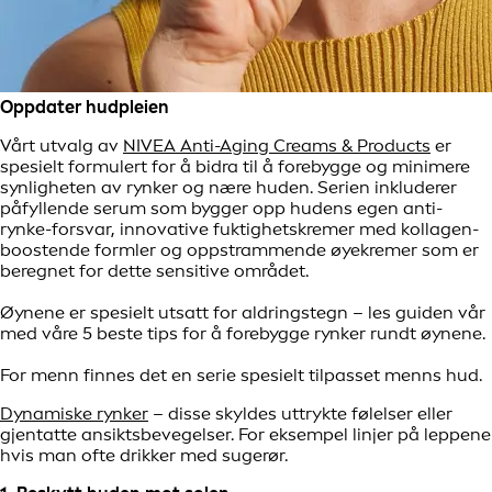
Oppdater hudpleien
Vårt utvalg av
NIVEA Anti-Aging Creams & Products
er
spesielt formulert for å bidra til å forebygge og minimere
synligheten av rynker og nære huden. Serien inkluderer
påfyllende serum som bygger opp hudens egen anti-
rynke-forsvar, innovative fuktighetskremer med kollagen-
boostende formler og oppstrammende øyekremer som er
beregnet for dette sensitive området.
Øynene er spesielt utsatt for aldringstegn – les guiden vår
med våre 5 beste tips for å forebygge rynker rundt øynene.
For menn finnes det en serie spesielt tilpasset menns hud.
Dynamiske rynker
– disse skyldes uttrykte følelser eller
gjentatte ansiktsbevegelser. For eksempel linjer på leppene
hvis man ofte drikker med sugerør.