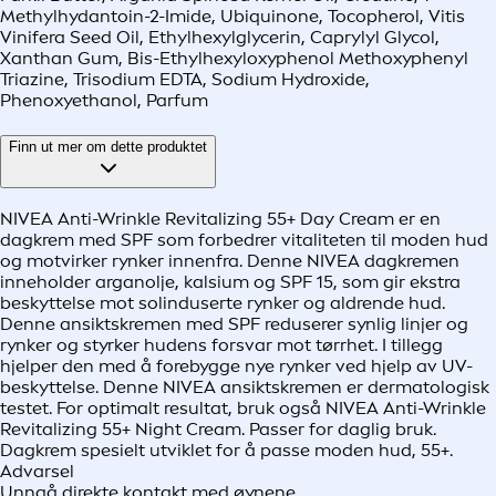
Methylhydantoin-2-Imide, Ubiquinone, Tocopherol, Vitis
Vinifera Seed Oil, Ethylhexylglycerin, Caprylyl Glycol,
Xanthan Gum, Bis-Ethylhexyloxyphenol Methoxyphenyl
Triazine, Trisodium EDTA, Sodium Hydroxide,
Phenoxyethanol, Parfum
Finn ut mer om dette produktet
NIVEA Anti-Wrinkle Revitalizing 55+ Day Cream er en
dagkrem med SPF som forbedrer vitaliteten til moden hud
og motvirker rynker innenfra. Denne NIVEA dagkremen
inneholder arganolje, kalsium og SPF 15, som gir ekstra
beskyttelse mot solinduserte rynker og aldrende hud.
Denne ansiktskremen med SPF reduserer synlig linjer og
rynker og styrker hudens forsvar mot tørrhet. I tillegg
hjelper den med å forebygge nye rynker ved hjelp av UV-
beskyttelse. Denne NIVEA ansiktskremen er dermatologisk
testet. For optimalt resultat, bruk også NIVEA Anti-Wrinkle
Revitalizing 55+ Night Cream. Passer for daglig bruk.
Dagkrem spesielt utviklet for å passe moden hud, 55+.
Advarsel
Unngå direkte kontakt med øynene.