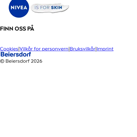
FINN OSS PÅ
Cookies
|
Vilkår for personvern
|
Bruksvilkår
|
Imprint
© Beiersdorf 2026