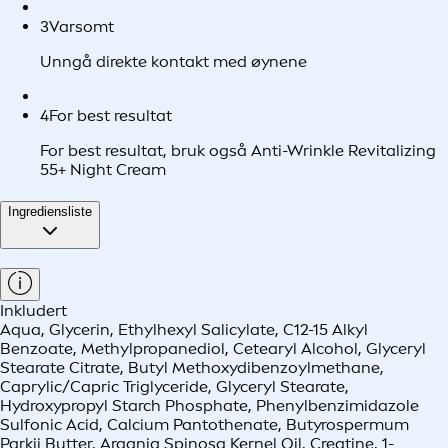
3
Varsomt
Unngå direkte kontakt med øynene
4
For best resultat
For best resultat, bruk også Anti-Wrinkle Revitalizing
55+ Night Cream
Ingrediensliste
Inkludert
Aqua, Glycerin, Ethylhexyl Salicylate, C12-15 Alkyl
Benzoate, Methylpropanediol, Cetearyl Alcohol, Glyceryl
Stearate Citrate, Butyl Methoxydibenzoylmethane,
Caprylic/Capric Triglyceride, Glyceryl Stearate,
Hydroxypropyl Starch Phosphate, Phenylbenzimidazole
Sulfonic Acid, Calcium Pantothenate, Butyrospermum
Parkii Butter, Argania Spinosa Kernel Oil, Creatine, 1-