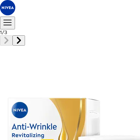
1
/
3