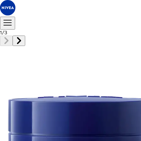
1
/
3