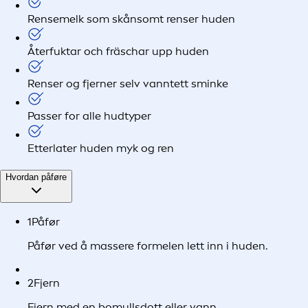
Rensemelk som skånsomt renser huden
Återfuktar och fräschar upp huden
Renser og fjerner selv vanntett sminke
Passer for alle hudtyper
Etterlater huden myk og ren
Hvordan påføre
1
Påfør
Påfør ved å massere formelen lett inn i huden.
2
Fjern
Fjern med en bomullsdott eller vann