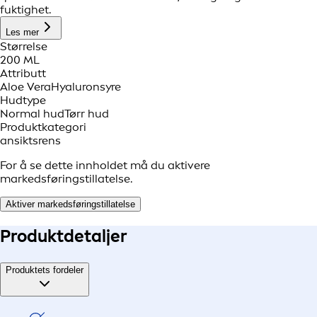
fuktighet.
Les mer
Størrelse
200 ML
Attributt
Aloe Vera
Hyaluronsyre
Hudtype
Normal hud
Tørr hud
Produktkategori
ansiktsrens
For å se dette innholdet må du aktivere
markedsføringstillatelse.
Aktiver markedsføringstillatelse
Produkt
detaljer
Produktets fordeler