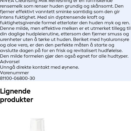
NIVEA Cleansing Milk Refreshing er en forfriskende
rensemelk som renser huden grundig og skånsomt. Den
fjerner effektivt vanntett sminke samtidig som den gir
intens fuktighet. Med sin dyptrensende kraft og
fuktighetsgivende formel etterlater den huden myk og ren.
Denne milde, men effektive melken er et utmerket tillegg til
din daglige hudpleierutine, ettersom den fjerner smuss og
urenheter uten å tørke ut huden. Beriket med hyaluronsyre
og aloe vera, er den den perfekte måten å starte og
avslutte dagen på for en frisk og revitalisert hudfølelse.
Den milde formelen gjør den også egnet for alle hudtyper.
Advarsel
Unngå direkte kontakt med øynene.
Varenummer
81100-06800-30
Lignende
produkter