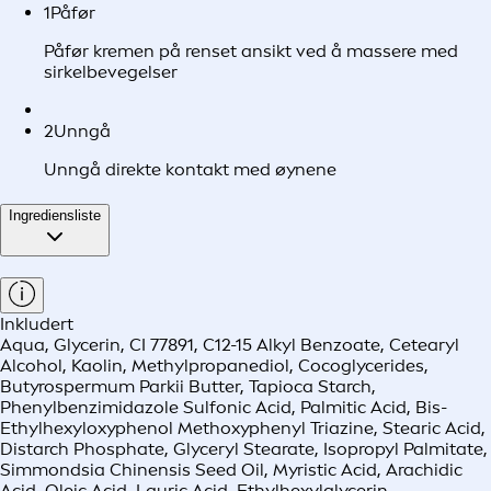
1
Påfør
Påfør kremen på renset ansikt ved å massere med
sirkelbevegelser
2
Unngå
Unngå direkte kontakt med øynene
Ingrediensliste
Inkludert
Aqua, Glycerin, CI 77891, C12-15 Alkyl Benzoate, Cetearyl
Alcohol, Kaolin, Methylpropanediol, Cocoglycerides,
Butyrospermum Parkii Butter, Tapioca Starch,
Phenylbenzimidazole Sulfonic Acid, Palmitic Acid, Bis-
Ethylhexyloxyphenol Methoxyphenyl Triazine, Stearic Acid,
Distarch Phosphate, Glyceryl Stearate, Isopropyl Palmitate,
Simmondsia Chinensis Seed Oil, Myristic Acid, Arachidic
Acid, Oleic Acid, Lauric Acid, Ethylhexylglycerin,