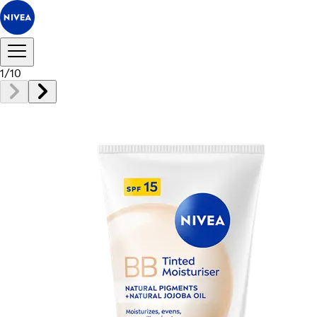
1
/
10