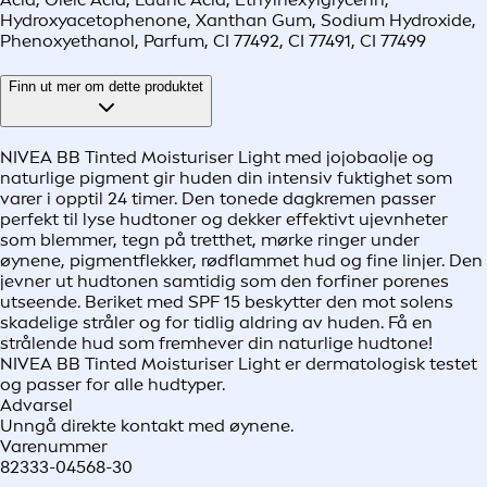
Hydroxyacetophenone, Xanthan Gum, Sodium Hydroxide,
Phenoxyethanol, Parfum, CI 77492, CI 77491, CI 77499
Finn ut mer om dette produktet
NIVEA BB Tinted Moisturiser Light med jojobaolje og
naturlige pigment gir huden din intensiv fuktighet som
varer i opptil 24 timer. Den tonede dagkremen passer
perfekt til lyse hudtoner og dekker effektivt ujevnheter
som blemmer, tegn på tretthet, mørke ringer under
øynene, pigmentflekker, rødflammet hud og fine linjer. Den
jevner ut hudtonen samtidig som den forfiner porenes
utseende. Beriket med SPF 15 beskytter den mot solens
skadelige stråler og for tidlig aldring av huden. Få en
strålende hud som fremhever din naturlige hudtone!
NIVEA BB Tinted Moisturiser Light er dermatologisk testet
og passer for alle hudtyper.
Advarsel
Unngå direkte kontakt med øynene.
Varenummer
82333-04568-30