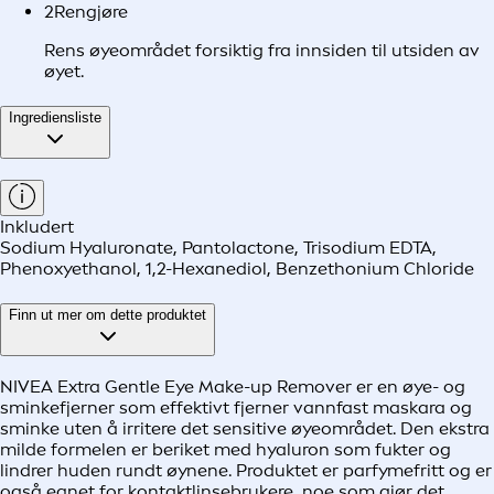
2
Rengjøre
Rens øyeområdet forsiktig fra innsiden til utsiden av
øyet.
Ingrediensliste
Inkludert
Sodium Hyaluronate, Pantolactone, Trisodium EDTA,
Phenoxyethanol, 1,2-Hexanediol, Benzethonium Chloride
Finn ut mer om dette produktet
NIVEA Extra Gentle Eye Make-up Remover er en øye- og
sminkefjerner som effektivt fjerner vannfast maskara og
sminke uten å irritere det sensitive øyeområdet. Den ekstra
milde formelen er beriket med hyaluron som fukter og
lindrer huden rundt øynene. Produktet er parfymefritt og er
også egnet for kontaktlinsebrukere, noe som gjør det