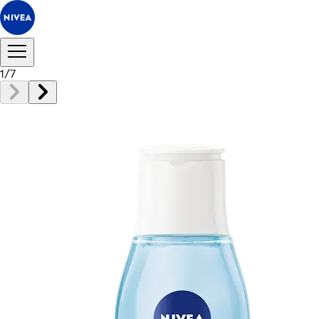
1
/
7