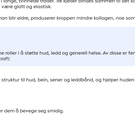
ange, tvinnede tråder. Tre kjeder bindes sammen til det som
 være glatt og elastisk.
 man blir eldre, produserer kroppen mindre kollagen, noe som
ne roller i å støtte hud, ledd og generell helse. Av disse er
raft:
r struktur til hud, bein, sener og leddbånd, og hjelper hud
er dem å bevege seg smidig.