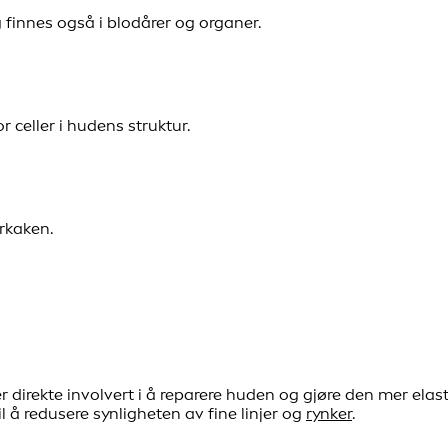
 finnes også i blodårer og organer.
r celler i hudens struktur.
orkaken.
de er direkte involvert i å reparere huden og gjøre den mer e
l å redusere synligheten av fine linjer og
rynker
.