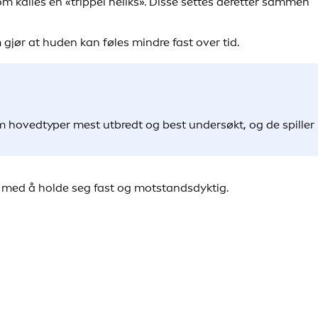
 kalles en «trippel heliks». Disse settes deretter sammen
 gjør at huden kan føles mindre fast over tid.
 fem hovedtyper mest utbredt og best undersøkt, og de spiller
en med å holde seg fast og motstandsdyktig.