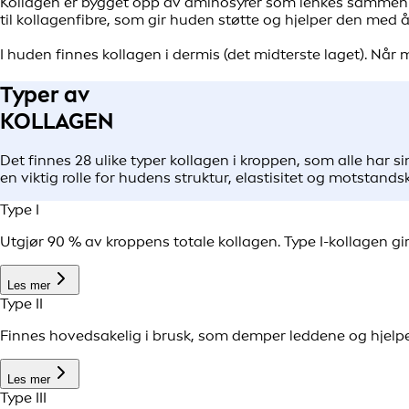
Kollagen er bygget opp av aminosyrer som lenkes sammen i l
til kollagenfibre, som gir huden støtte og hjelper den med å
I huden finnes kollagen i dermis (det midterste laget). Når
Typer av
KOLLAGEN
Det finnes 28 ulike typer kollagen i kroppen, som alle har si
en viktig rolle for hudens struktur, elastisitet og motstandsk
Type I
Utgjør 90 % av kroppens totale kollagen. Type I-kollagen gi
Les mer
Type II
Finnes hovedsakelig i brusk, som demper leddene og hjelp
Les mer
Type III