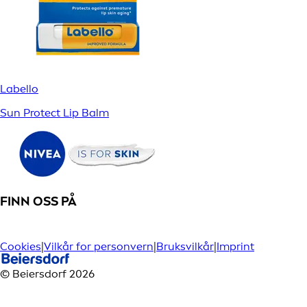
Labello
Sun Protect Lip Balm
FINN OSS PÅ
Cookies
|
Vilkår for personvern
|
Bruksvilkår
|
Imprint
© Beiersdorf 2026