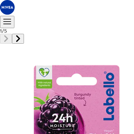
1
/
5