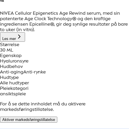
™
NIVEA Cellular Epigenetics Age Rewind serum, med sin
patenterte Age Clock Technology® og den kraftige
ingrediensen Epicelline®, gir deg synlige resultater på bare
to uker (in vitro).
Les mer
Størrelse
30 ML
Egenskap
Hyaluronsyre
Hudbehov
Anti-aging
Anti-rynke
Hudtype
Alle hudtyper
Pleiekategori
ansiktspleie
For å se dette innholdet må du aktivere
markedsføringstillatelse.
Aktiver markedsføringstillatelse