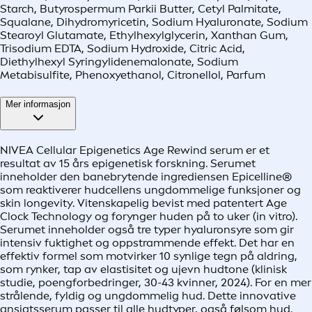
Starch, Butyrospermum Parkii Butter, Cetyl Palmitate,
Squalane, Dihydromyricetin, Sodium Hyaluronate, Sodium
Stearoyl Glutamate, Ethylhexylglycerin, Xanthan Gum,
Trisodium EDTA, Sodium Hydroxide, Citric Acid,
Diethylhexyl Syringylidenemalonate, Sodium
Metabisulfite, Phenoxyethanol, Citronellol, Parfum
Mer informasjon
NIVEA Cellular Epigenetics Age Rewind serum er et
resultat av 15 års epigenetisk forskning. Serumet
inneholder den banebrytende ingrediensen Epicelline®
som reaktiverer hudcellens ungdommelige funksjoner og
skin longevity. Vitenskapelig bevist med patentert Age
Clock Technology og forynger huden på to uker (in vitro).
Serumet inneholder også tre typer hyaluronsyre som gir
intensiv fuktighet og oppstrammende effekt. Det har en
effektiv formel som motvirker 10 synlige tegn på aldring,
som rynker, tap av elastisitet og ujevn hudtone (klinisk
studie, poengforbedringer, 30-43 kvinner, 2024). For en mer
strålende, fyldig og ungdommelig hud. Dette innovative
ansigtsserum passer til alle hudtyper, også følsom hud.