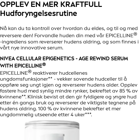
OPPLEV EN MER KRAFTFULL
Hudforyngelsesrutine
Nå kan du ta kontroll over hvordan du eldes, og til og med
®
reversere den! Forvandle huden din med vår EPICELLINE
-ingrediens som reverserer hudens aldring, og som finnes i
vårt nye innovative serum.
NIVEA CELLULAR EPIGENETICS - AGE REWIND SERUM
®
WITH EPICELLINE
®
EPICELLINE
reaktiverer hudcellenes
ungdomsfunksjoner** - vekker sovende hudceller til å
oppføre seg ungt igjen og reverserer hudens alder. Opplev
fastere hud med synlig mindre rynker, bekreftet av 85 % av
kvinnene**. Klinisk bevist at den gir fyldigere og yngre hud
etter én gangs bruk og reverserer de viktigste tegnene på
hudens aldring. 100 % av kvinnene bekrefter et mer
ungdommelig utseende etter 4 uker***.