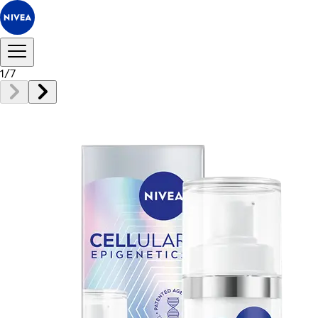
1
/
7