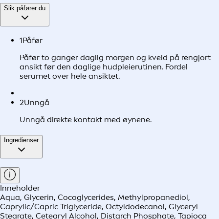
Slik påfører du
1
Påfør
Påfør to ganger daglig morgen og kveld på rengjort
ansikt før den daglige hudpleierutinen. Fordel
serumet over hele ansiktet.
2
Unngå
Unngå direkte kontakt med øynene.
Ingredienser
Inneholder
Aqua, Glycerin, Cocoglycerides, Methylpropanediol,
Caprylic/Capric Triglyceride, Octyldodecanol, Glyceryl
Stearate, Cetearyl Alcohol, Distarch Phosphate, Tapioca