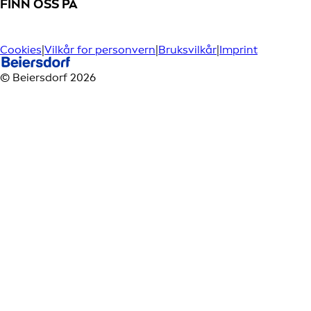
FINN OSS PÅ
Cookies
|
Vilkår for personvern
|
Bruksvilkår
|
Imprint
© Beiersdorf 2026