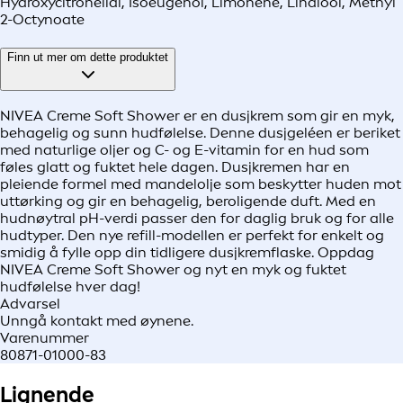
Hydroxycitronellal, Isoeugenol, Limonene, Linalool, Methyl
2-Octynoate
Finn ut mer om dette produktet
NIVEA Creme Soft Shower er en dusjkrem som gir en myk,
behagelig og sunn hudfølelse. Denne dusjgeléen er beriket
med naturlige oljer og C- og E-vitamin for en hud som
føles glatt og fuktet hele dagen. Dusjkremen har en
pleiende formel med mandelolje som beskytter huden mot
uttørking og gir en behagelig, beroligende duft. Med en
hudnøytral pH-verdi passer den for daglig bruk og for alle
hudtyper. Den nye refill-modellen er perfekt for enkelt og
smidig å fylle opp din tidligere dusjkremflaske. Oppdag
NIVEA Creme Soft Shower og nyt en myk og fuktet
hudfølelse hver dag!
Advarsel
Unngå kontakt med øynene.
Varenummer
80871-01000-83
Lignende