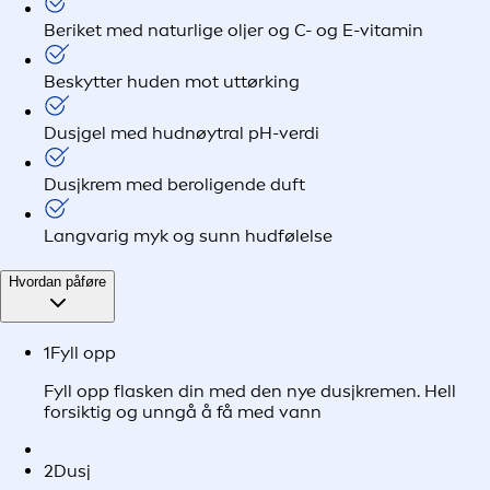
Beriket med naturlige oljer og C- og E-vitamin
Beskytter huden mot uttørking
Dusjgel med hudnøytral pH-verdi
Dusjkrem med beroligende duft
Langvarig myk og sunn hudfølelse
Hvordan påføre
1
Fyll opp
Fyll opp flasken din med den nye dusjkremen. Hell
forsiktig og unngå å få med vann
2
Dusj