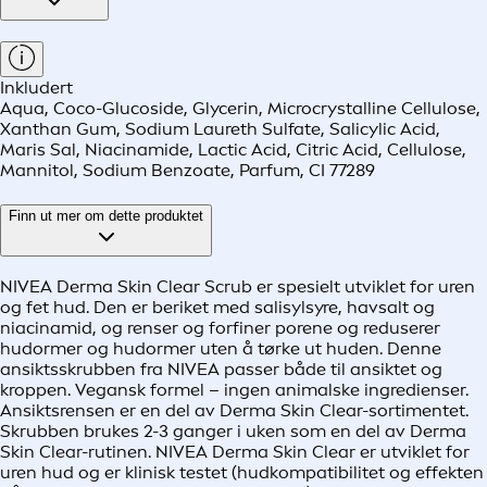
Inkludert
Aqua, Coco-Glucoside, Glycerin, Microcrystalline Cellulose,
Xanthan Gum, Sodium Laureth Sulfate, Salicylic Acid,
Maris Sal, Niacinamide, Lactic Acid, Citric Acid, Cellulose,
Mannitol, Sodium Benzoate, Parfum, CI 77289
Finn ut mer om dette produktet
NIVEA Derma Skin Clear Scrub er spesielt utviklet for uren
og fet hud. Den er beriket med salisylsyre, havsalt og
niacinamid, og renser og forfiner porene og reduserer
hudormer og hudormer uten å tørke ut huden. Denne
ansiktsskrubben fra NIVEA passer både til ansiktet og
kroppen. Vegansk formel – ingen animalske ingredienser.
Ansiktsrensen er en del av Derma Skin Clear-sortimentet.
Skrubben brukes 2-3 ganger i uken som en del av Derma
Skin Clear-rutinen. NIVEA Derma Skin Clear er utviklet for
uren hud og er klinisk testet (hudkompatibilitet og effekten