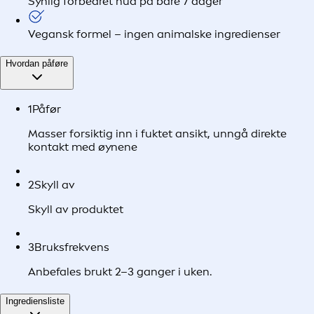
Synlig forbedret hud på bare 7 dager
Vegansk formel – ingen animalske ingredienser
Hvordan påføre
1
Påfør
Masser forsiktig inn i fuktet ansikt, unngå direkte
kontakt med øynene
2
Skyll av
Skyll av produktet
3
Bruksfrekvens
Anbefales brukt 2–3 ganger i uken.
Ingrediensliste