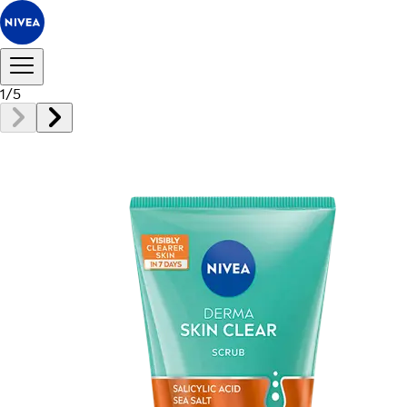
1
/
5