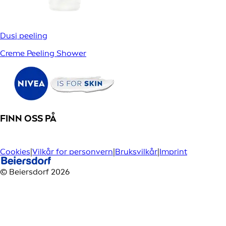
Dusj peeling
Creme Peeling Shower
FINN OSS PÅ
Cookies
|
Vilkår for personvern
|
Bruksvilkår
|
Imprint
© Beiersdorf 2026