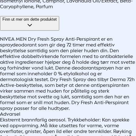
Isomethyl Ionone, Camphor, Lavandula Oil/Extract, Beta-
Caryophyllene, Parfum
Finn ut mer om dette produktet
NIVEA MEN Dry Fresh Spray Anti-Perspirant er en
spraydeodorant som gir deg 72 timer med effektiv
beskyttelse samtidig som den pleier huden din. Den
effektive dobbeltvirkende formelen med to antibakterielle
aktive ingredienser hjelper deg å holde deg tørr mot svette
og forhindrer vond lukt. Denne deodorantsprayen har en
formel som inneholder 0 % etylalkohol og er
dermatologisk testet. Dry Fresh Spray deo tilbyr Derma 72h
Active-beskyttelse, som betyr at denne antiperspiranten
virker sammen med huden for pålitelig og sterk
beskyttelse mot svette og lukt, samtidig som den har en
formel som er snill mot huden. Dry Fresh Anti-Perspirant
spray passer for alle hudtyper.
Advarsel
Ekstremt brannfarlig aerosol. Trykkbeholder: Kan sprekke
ved oppvarming. Må ikke utsettes for varme, varme
overflater, gnister, åpen ild eller andre tennkilder. Røyking