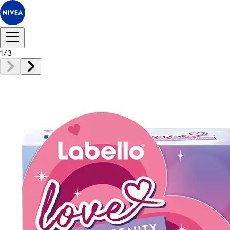
1
/
3