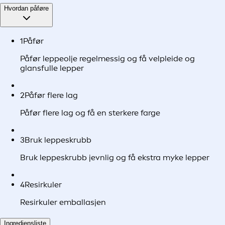
Hvordan påføre
1
Påfør
Påfør leppeolje regelmessig og få velpleide og
glansfulle lepper
2
Påfør flere lag
Påfør flere lag og få en sterkere farge
3
Bruk leppeskrubb
Bruk leppeskrubb jevnlig og få ekstra myke lepper
4
Resirkuler
Resirkuler emballasjen
Ingrediensliste