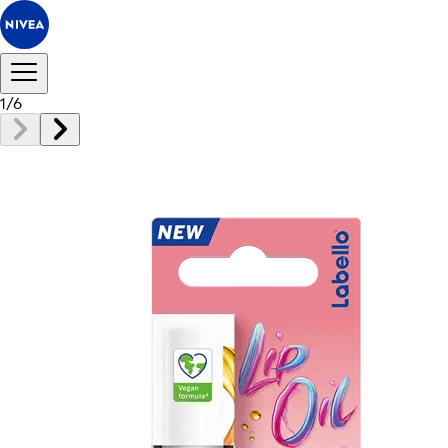
1
/
6