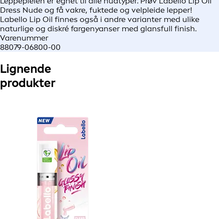
Leppepleien er egnet til alle hudtyper. Prøv Labello Lip Oil
Dress Nude og få vakre, fuktede og velpleide lepper!
Labello Lip Oil finnes også i andre varianter med ulike
naturlige og diskré fargenyanser med glansfull finish.
Varenummer
88079-06800-00
Lignende
produkter