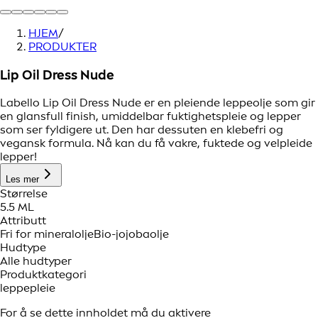
HJEM
/
PRODUKTER
Lip Oil Dress Nude
Labello Lip Oil Dress Nude er en pleiende leppeolje som gir
en glansfull finish, umiddelbar fuktighetspleie og lepper
som ser fyldigere ut. Den har dessuten en klebefri og
vegansk formula. Nå kan du få vakre, fuktede og velpleide
lepper!
Les mer
Størrelse
5.5 ML
Attributt
Fri for mineralolje
Bio-jojobaolje
Hudtype
Alle hudtyper
Produktkategori
leppepleie
For å se dette innholdet må du aktivere