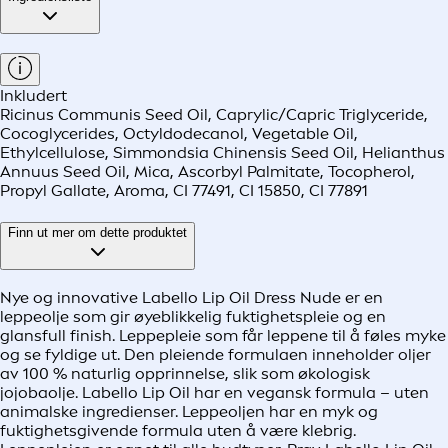
Inkludert
Ricinus Communis Seed Oil, Caprylic/Capric Triglyceride,
Cocoglycerides, Octyldodecanol, Vegetable Oil,
Ethylcellulose, Simmondsia Chinensis Seed Oil, Helianthus
Annuus Seed Oil, Mica, Ascorbyl Palmitate, Tocopherol,
Propyl Gallate, Aroma, CI 77491, CI 15850, CI 77891
Finn ut mer om dette produktet
Nye og innovative Labello Lip Oil Dress Nude er en
leppeolje som gir øyeblikkelig fuktighetspleie og en
glansfull finish. Leppepleie som får leppene til å føles myke
og se fyldige ut. Den pleiende formulaen inneholder oljer
av 100 % naturlig opprinnelse, slik som økologisk
jojobaolje. Labello Lip Oil har en vegansk formula – uten
animalske ingredienser. Leppeoljen har en myk og
fuktighetsgivende formula uten å være klebrig.