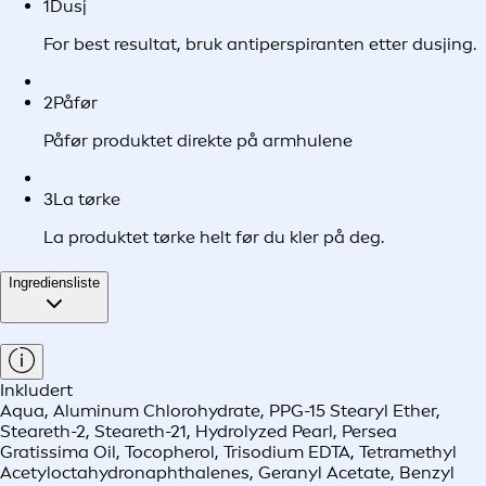
1
Dusj
For best resultat, bruk antiperspiranten etter dusjing.
2
Påfør
Påfør produktet direkte på armhulene
3
La tørke
La produktet tørke helt før du kler på deg.
Ingrediensliste
Inkludert
Aqua, Aluminum Chlorohydrate, PPG-15 Stearyl Ether,
Steareth-2, Steareth-21, Hydrolyzed Pearl, Persea
Gratissima Oil, Tocopherol, Trisodium EDTA, Tetramethyl
Acetyloctahydronaphthalenes, Geranyl Acetate, Benzyl