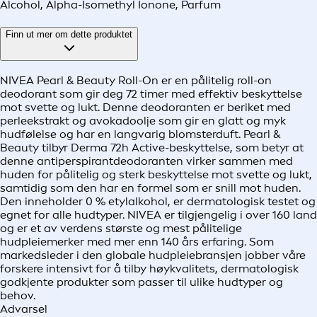
Alcohol, Alpha-Isomethyl Ionone, Parfum
Finn ut mer om dette produktet
NIVEA Pearl & Beauty Roll-On er en pålitelig roll-on
deodorant som gir deg 72 timer med effektiv beskyttelse
mot svette og lukt. Denne deodoranten er beriket med
perleekstrakt og avokadoolje som gir en glatt og myk
hudfølelse og har en langvarig blomsterduft. Pearl &
Beauty tilbyr Derma 72h Active-beskyttelse, som betyr at
denne antiperspirantdeodoranten virker sammen med
huden for pålitelig og sterk beskyttelse mot svette og lukt,
samtidig som den har en formel som er snill mot huden.
Den inneholder 0 % etylalkohol, er dermatologisk testet og
egnet for alle hudtyper. NIVEA er tilgjengelig i over 160 land
og er et av verdens største og mest pålitelige
hudpleiemerker med mer enn 140 års erfaring. Som
markedsleder i den globale hudpleiebransjen jobber våre
forskere intensivt for å tilby høykvalitets, dermatologisk
godkjente produkter som passer til ulike hudtyper og
behov.
Advarsel