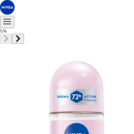
1
/
4