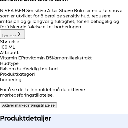
NIVEA MEN Sensitive After Shave Balm er en aftershave
som er utviklet for å berolige sensitiv hud, redusere
irritasjon og gi langvarig fuktighet, for en behagelig og
forfriskende følelse etter barberingen.
Les mer
Størrelse
100 ML
Attributt
Vitamin E
Provitamin B5
Kamomilleekstrakt
Hudtype
Følsom hud
Veldig tørr hud
Produktkategori
barbering
For å se dette innholdet må du aktivere
markedsføringstillatelse.
Aktiver markedsføringstillatelse
Produkt
detaljer