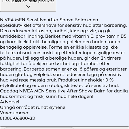
Finn ut mer om dette produktet
NIVEA MEN Sensitive After Shave Balm er en
spesialutviklet aftershave for sensitiv hud etter barbering.
Den reduserer irritasjon, rødhet, kløe og svie, og gir
umiddelbar lindring. Beriket med vitamin E, provitamin B5
og kamilleekstrakt, beroliger og pleier den huden for en
behagelig opplevelse. Formelen er ikke klissete og ikke
fettete, absorberes raskt og etterlater ingen synlige rester
på huden. I tillegg til å berolige huden, gir den 24 timers
fuktighet for å bekjempe tørrhet og stramhet etter
barbering. Barberbalsamen er enkel å påføre og etterlater
huden glatt og velpleid, samt reduserer tegn på sensitiv
hud ved regelmessig bruk. Produktet inneholder 0 %
etylalkohol og er dermatologisk testet på sensitiv hud.
Oppdag NIVEA MEN Sensitive After Shave Balm for daglig
hudkomfort og frisk, sunn hud hele dagen!
Advarsel
Unngå området rundt øynene
Varenummer
81306-06800-33