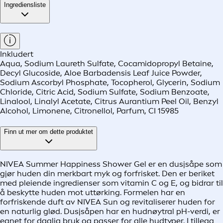
Ingrediensliste
Inkludert
Aqua, Sodium Laureth Sulfate, Cocamidopropyl Betaine,
Decyl Glucoside, Aloe Barbadensis Leaf Juice Powder,
Sodium Ascorbyl Phosphate, Tocopherol, Glycerin, Sodium
Chloride, Citric Acid, Sodium Sulfate, Sodium Benzoate,
Linalool, Linalyl Acetate, Citrus Aurantium Peel Oil, Benzyl
Alcohol, Limonene, Citronellol, Parfum, CI 15985
Finn ut mer om dette produktet
NIVEA Summer Happiness Shower Gel er en dusjsåpe som
gjør huden din merkbart myk og forfrisket. Den er beriket
med pleiende ingredienser som vitamin C og E, og bidrar til
å beskytte huden mot uttørking. Formelen har en
forfriskende duft av NIVEA Sun og revitaliserer huden for
en naturlig glød. Dusjsåpen har en hudnøytral pH-verdi, er
egnet for daglig bruk og passer for alle hudtyper. I tillegg