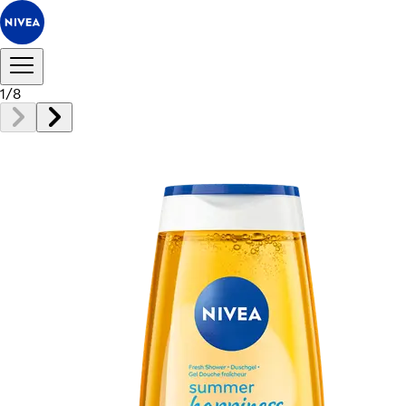
1
/
8