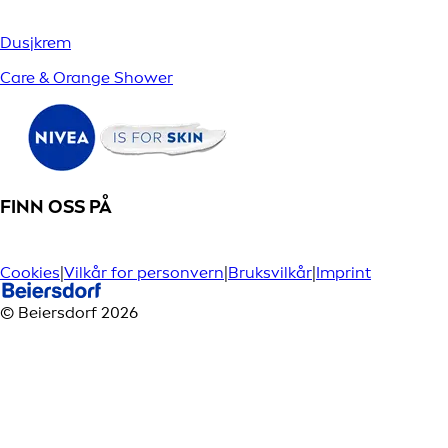
Dusjkrem
Care & Orange Shower
FINN OSS PÅ
Cookies
|
Vilkår for personvern
|
Bruksvilkår
|
Imprint
© Beiersdorf 2026