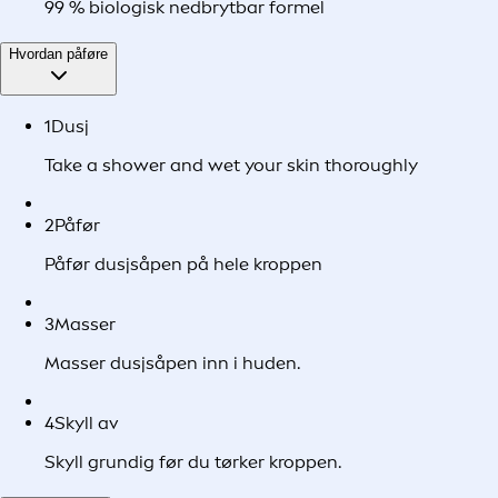
99 % biologisk nedbrytbar formel
Hvordan påføre
1
Dusj
Take a shower and wet your skin thoroughly
2
Påfør
Påfør dusjsåpen på hele kroppen
3
Masser
Masser dusjsåpen inn i huden.
4
Skyll av
Skyll grundig før du tørker kroppen.