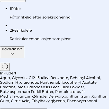
1
Påfør
Påfør rikelig etter soleksponering.
2
Resirkulere
Resirkuler emballasjen som plast
Ingrediensliste
Inkludert
Aqua, Glycerin, C12-15 Alkyl Benzoate, Behenyl Alcohol,
Sodium Hyaluronate, Panthenol, Tocopheryl Acetate,
Creatine, Aloe Barbadensis Leaf Juice Powder,
Butyrospermum Parkii Butter, Pantolactone, 1-
Methylhydantoin-2-Imide, Dehydroxanthan Gum, Xanthan
Gum, Citric Acid, Ethylhexylglycerin, Phenoxyethanol