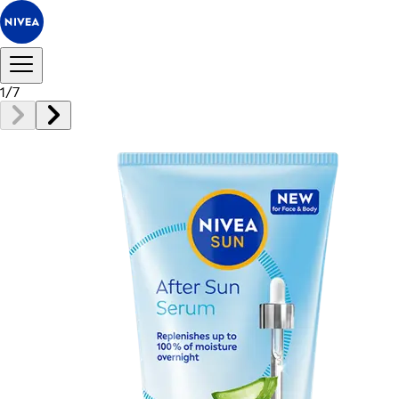
1
/
7