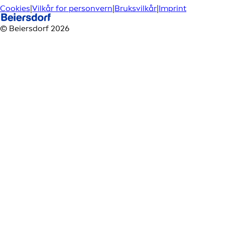
Cookies
|
Vilkår for personvern
|
Bruksvilkår
|
Imprint
© Beiersdorf 2026