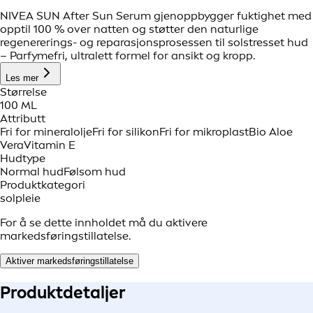
NIVEA SUN After Sun Serum gjenoppbygger fuktighet med
opptil 100 % over natten og støtter den naturlige
regenererings- og reparasjonsprosessen til solstresset hud
– Parfymefri, ultralett formel for ansikt og kropp.
Les mer
Størrelse
100 ML
Attributt
Fri for mineralolje
Fri for silikon
Fri for mikroplast
Bio Aloe
Vera
Vitamin E
Hudtype
Normal hud
Følsom hud
Produktkategori
solpleie
For å se dette innholdet må du aktivere
markedsføringstillatelse.
Aktiver markedsføringstillatelse
Produkt
detaljer