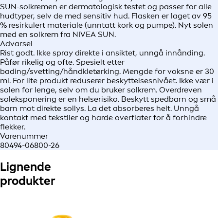
SUN-solkremen er dermatologisk testet og passer for alle
hudtyper, selv de med sensitiv hud. Flasken er laget av 95
% resirkulert materiale (unntatt kork og pumpe). Nyt solen
med en solkrem fra NIVEA SUN.
Advarsel
Rist godt. Ikke spray direkte i ansiktet, unngå innånding.
Påfør rikelig og ofte. Spesielt etter
bading/svetting/håndkletørking. Mengde for voksne er 30
ml. For lite produkt reduserer beskyttelsesnivået. Ikke vær i
solen for lenge, selv om du bruker solkrem. Overdreven
soleksponering er en helserisiko. Beskytt spedbarn og små
barn mot direkte sollys. La det absorberes helt. Unngå
kontakt med tekstiler og harde overflater for å forhindre
flekker.
Varenummer
80494-06800-26
Lignende
produkter