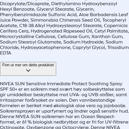
Dicaprylate/Dicaprate, Diethylamino Hydroxybenzoyl
Hexyl Benzoate, Glyceryl Stearate, Glycerin,
Phenylbenzimidazole Sulfonic Acid, Aloe Barbadensis Leaf
Juice Powder, Simmondsia Chinensis Seed Oil, Tocopheryl
Acetate, C18-38 Alkyl Hydroxystearoyl Stearate, Copernicia
Cerifera Cera, Hydrogenated Rapeseed Oil, Cetyl Palmitate,
Microcrystalline Cellulose, Cellulose Gum, Xanthan Gum,
Sodium Stearoyl Glutamate, Sodium Hydroxide, Sodium
Chloride, Hydroxyacetophenone, Caprylyl Glycol, Trisodium
EDTA
Finn ut mer om dette produktet
NIVEA SUN Sensitive Immediate Protect Soothing Spray
SPF 50+ er en solkrem med svært høy solbeskyttelse som
gir umiddelbar beskyttelse mot UVA- og UVB-stråler, samt
irritasjoner forårsaket av solen. Den vannbestandige
formelen er beriket med økologisk aloe vera og jojobaolje.
Solkremsprayen er uparfymert og lindrer også sensitiv hud.
Denne NIVEA SUN-solkremen har en Ocean Respect-
formel, er 61 % biologisk nedbrytbar og er fri for UV-filtrene
Octinoxate, Oxybenzone og Octocrylene. Denne NIVEA