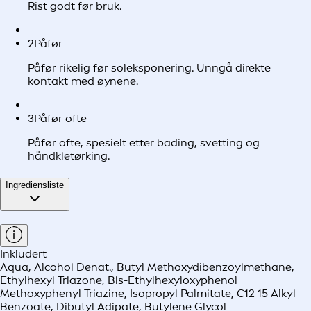
Rist godt før bruk.
2
Påfør
Påfør rikelig før soleksponering. Unngå direkte
kontakt med øynene.
3
Påfør ofte
Påfør ofte, spesielt etter bading, svetting og
håndkletørking.
Ingrediensliste
Inkludert
Aqua, Alcohol Denat., Butyl Methoxydibenzoylmethane,
Ethylhexyl Triazone, Bis-Ethylhexyloxyphenol
Methoxyphenyl Triazine, Isopropyl Palmitate, C12-15 Alkyl
Benzoate, Dibutyl Adipate, Butylene Glycol