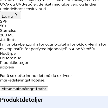
UVA- og UVB-stråler. Beriket med aloe vera og lindrer
umiddelbart sensitiv hud.
Les mer
SPF
50+
Størrelse
200 ML
Attributt
Fri for oksybenzon
Fri for octinoxate
Fri for oktokrylen
Fri for
mikroplast
Fri for parfyme
Jojobaolje
Bio Aloe Vera
50+
Hudtype
Følsom hud
Produktkategori
solpleie
For å se dette innholdet må du aktivere
markedsføringstillatelse.
Aktiver markedsføringstillatelse
Produkt
detaljer