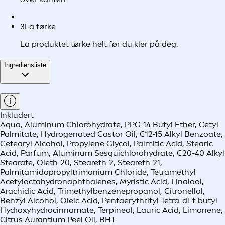
3
La tørke
La produktet tørke helt før du kler på deg.
Ingrediensliste
Inkludert
Aqua, Aluminum Chlorohydrate, PPG-14 Butyl Ether, Cetyl
Palmitate, Hydrogenated Castor Oil, C12-15 Alkyl Benzoate,
Cetearyl Alcohol, Propylene Glycol, Palmitic Acid, Stearic
Acid, Parfum, Aluminum Sesquichlorohydrate, C20-40 Alkyl
Stearate, Oleth-20, Steareth-2, Steareth-21,
Palmitamidopropyltrimonium Chloride, Tetramethyl
Acetyloctahydronaphthalenes, Myristic Acid, Linalool,
Arachidic Acid, Trimethylbenzenepropanol, Citronellol,
Benzyl Alcohol, Oleic Acid, Pentaerythrityl Tetra-di-t-butyl
Hydroxyhydrocinnamate, Terpineol, Lauric Acid, Limonene,
Citrus Aurantium Peel Oil, BHT