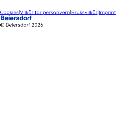
Cookies
|
Vilkår for personvern
|
Bruksvilkår
|
Imprint
© Beiersdorf 2026