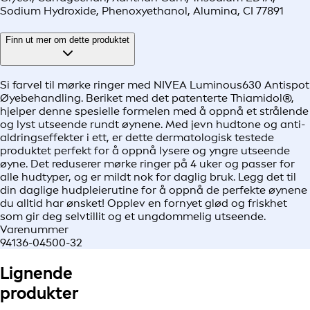
Sodium Hydroxide, Phenoxyethanol, Alumina, CI 77891
Finn ut mer om dette produktet
Si farvel til mørke ringer med NIVEA Luminous630 Antispot
Øyebehandling. Beriket med det patenterte Thiamidol®,
hjelper denne spesielle formelen med å oppnå et strålende
og lyst utseende rundt øynene. Med jevn hudtone og anti-
aldringseffekter i ett, er dette dermatologisk testede
produktet perfekt for å oppnå lysere og yngre utseende
øyne. Det reduserer mørke ringer på 4 uker og passer for
alle hudtyper, og er mildt nok for daglig bruk. Legg det til
din daglige hudpleierutine for å oppnå de perfekte øynene
du alltid har ønsket! Opplev en fornyet glød og friskhet
som gir deg selvtillit og et ungdommelig utseende.
Varenummer
94136-04500-32
Lignende
produkter