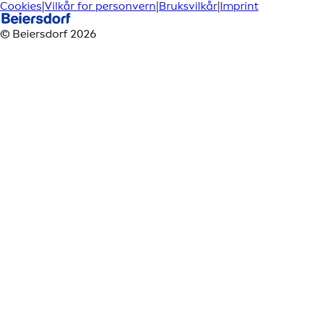
Cookies
|
Vilkår for personvern
|
Bruksvilkår
|
Imprint
© Beiersdorf 2026