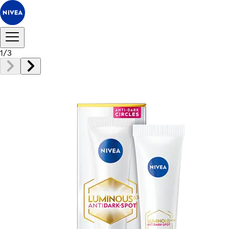
1
/
3