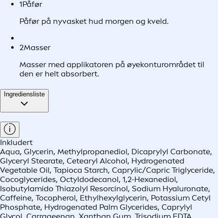
1
Påfør
Påfør på nyvasket hud morgen og kveld.
2
Masser
Masser med applikatoren på øyekonturområdet til
den er helt absorbert.
Ingrediensliste
Inkludert
Aqua, Glycerin, Methylpropanediol, Dicaprylyl Carbonate,
Glyceryl Stearate, Cetearyl Alcohol, Hydrogenated
Vegetable Oil, Tapioca Starch, Caprylic/Capric Triglyceride,
Cocoglycerides, Octyldodecanol, 1,2-Hexanediol,
Isobutylamido Thiazolyl Resorcinol, Sodium Hyaluronate,
Caffeine, Tocopherol, Ethylhexylglycerin, Potassium Cetyl
Phosphate, Hydrogenated Palm Glycerides, Caprylyl
Glycol, Carrageenan, Xanthan Gum, Trisodium EDTA,