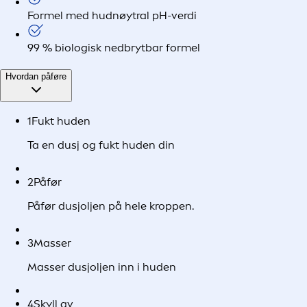
Formel med hudnøytral pH-verdi
99 % biologisk nedbrytbar formel
Hvordan påføre
1
Fukt huden
Ta en dusj og fukt huden din
2
Påfør
Påfør dusjoljen på hele kroppen.
3
Masser
Masser dusjoljen inn i huden
4
Skyll av