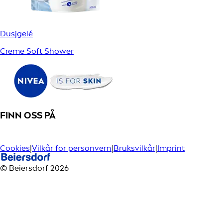
Dusjgelé
Creme Soft Shower
FINN OSS PÅ
Cookies
|
Vilkår for personvern
|
Bruksvilkår
|
Imprint
© Beiersdorf 2026