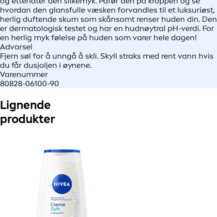
og etterlater den silkemyk. Påfør den på kroppen og se
hvordan den glansfulle væsken forvandles til et luksuriøst,
herlig duftende skum som skånsomt renser huden din. Den
er dermatologisk testet og har en hudnøytral pH-verdi. For
en herlig myk følelse på huden som varer hele dagen!
Advarsel
Fjern søl for å unngå å skli. Skyll straks med rent vann hvis
du får dusjoljen i øynene.
Varenummer
80828-06100-90
Lignende
produkter