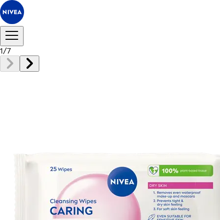
1
/
7