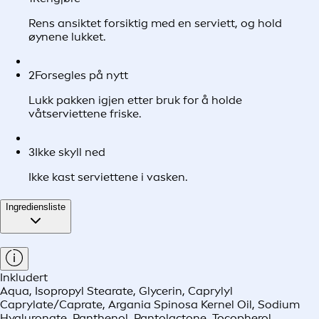
Rens ansiktet forsiktig med en serviett, og hold
øynene lukket.
2
Forsegles på nytt
Lukk pakken igjen etter bruk for å holde
våtserviettene friske.
3
Ikke skyll ned
Ikke kast serviettene i vasken.
Ingrediensliste
Inkludert
Aqua, Isopropyl Stearate, Glycerin, Caprylyl
Caprylate/Caprate, Argania Spinosa Kernel Oil, Sodium
Hyaluronate, Panthenol, Pantolactone, Tocopherol,