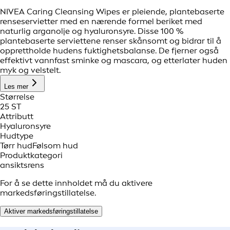
NIVEA Caring Cleansing Wipes er pleiende, plantebaserte
renseservietter med en nærende formel beriket med
naturlig arganolje og hyaluronsyre. Disse 100 %
plantebaserte serviettene renser skånsomt og bidrar til å
opprettholde hudens fuktighetsbalanse. De fjerner også
effektivt vannfast sminke og mascara, og etterlater huden
myk og velstelt.
Les mer
Størrelse
25 ST
Attributt
Hyaluronsyre
Hudtype
Tørr hud
Følsom hud
Produktkategori
ansiktsrens
For å se dette innholdet må du aktivere
markedsføringstillatelse.
Aktiver markedsføringstillatelse