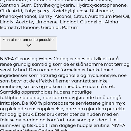
Xanthan Gum, Ethylhexylglycerin, Hydroxyacetophenone,
Citric Acid, Polyglyceryl-3 Methylglucose Distearate,
Phenoxyethanol, Benzyl Alcohol, Citrus Aurantium Peel Oil,
Linalyl Acetate, Limonene, Linalool, Citronellol, Alpha-
Isomethyl Ionone, Geraniol, Parfum
Finn ut mer om dette produktet
NIVEA Cleansing Wipes Caring er spesialutviklet for å
rense grundig samtidig som de er skånsomme mot tørr og
sensitiv hud. Den nærende formelen er beriket med
ingredienser som naturlig arganolje og hyaluronsyre, noe
som betyr at de effektivt fjerner vanntett sminke,
urenheter, smuss og solkrem med bare noen få støt.
Samtidig opprettholdes hudens naturlige
fuktighetsbalanse, noe som er avgjørende for å unngå
irritasjon. De 100 % plantebaserte serviettene gir en myk
og pleiende renseopplevelse, noe som gjør dem perfekte
for daglig bruk. Etter bruk etterlater de huden med en
følelse av næring og komfort, noe som gjør dem til et
uunnværlig tilskudd til din daglige hudpleierutine. NIVEA
Cleansing Wipes Caring 25 stk.