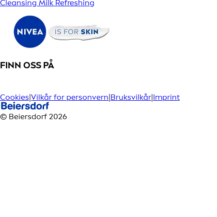
Cleansing Milk Refreshing
FINN OSS PÅ
Cookies
|
Vilkår for personvern
|
Bruksvilkår
|
Imprint
© Beiersdorf 2026