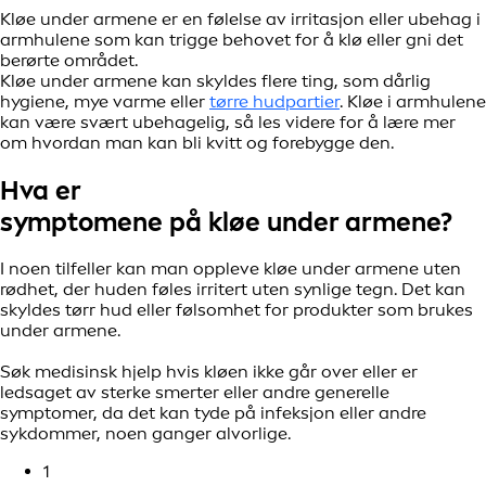
Kløe under armene er en følelse av irritasjon eller ubehag i
armhulene som kan trigge behovet for å klø eller gni det
berørte området.
Kløe under armene kan skyldes flere ting, som dårlig
hygiene, mye varme eller
tørre hudpartier
. Kløe i armhulene
kan være svært ubehagelig, så les videre for å lære mer
om hvordan man kan bli kvitt og forebygge den.
Hva er
symptomene på kløe under armene?
I noen tilfeller kan man oppleve kløe under armene uten
rødhet, der huden føles irritert uten synlige tegn. Det kan
skyldes tørr hud eller følsomhet for produkter som brukes
under armene.
Søk medisinsk hjelp hvis kløen ikke går over eller er
ledsaget av sterke smerter eller andre generelle
symptomer, da det kan tyde på infeksjon eller andre
sykdommer, noen ganger alvorlige.
1