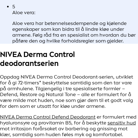
5
Aloe vera:
Aloe vera har betennelsesdempende og kjølende
egenskaper som kan bidra til å lindre kløe under
armene. Følg råd fra en spesialist om hvordan du bør
påføre den og hvilke forholdsregler som gjelder.
NIVEA Derma Control
deodorantserien
Oppdag NIVEA Derma Control Deodorant-serien, utviklet
for å gi 72-timers* beskyttelse samtidig som den tar vare
på armhulene. Tilgjengelig i tre spesialiserte formler –
Defend, Restore og Natural Tone – alle er formulert for å
være milde mot huden, noe som gjør dem til et godt valg
for dem som er utsatt for kløe under armene.
NIVEA Derma Control Defend Deodorant
er formulert med
hyaluronsyre og provitamin B5, for å beskytte
sensitiv hud
mot irritasjon forårsaket av barbering og gnissing mot
klær, samtidig som huden føles myk og komfortabel.