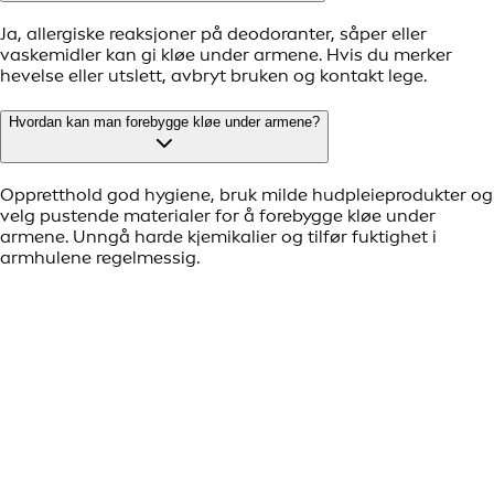
Ja, allergiske reaksjoner på deodoranter, såper eller
vaskemidler kan gi kløe under armene. Hvis du merker
hevelse eller utslett, avbryt bruken og kontakt lege.
Hvordan kan man forebygge kløe under armene?
Oppretthold god hygiene, bruk milde hudpleieprodukter og
velg pustende materialer for å forebygge kløe under
armene. Unngå harde kjemikalier og tilfør fuktighet i
armhulene regelmessig.
Når bør man oppsøke lege ved kløe under armene?
Hvis kløen vedvarer eller ledsages av sterke symptomer
som hevelse, rødhet eller feber, er det best å oppsøke lege.
Dette kan tyde på infeksjon eller en mer alvorlig tilstand.