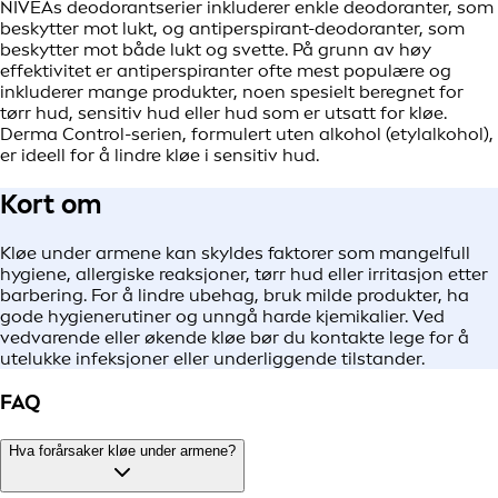
NIVEAs deodorantserier inkluderer enkle deodoranter, som
beskytter mot lukt, og antiperspirant-deodoranter, som
beskytter mot både lukt og svette. På grunn av høy
effektivitet er antiperspiranter ofte mest populære og
inkluderer mange produkter, noen spesielt beregnet for
tørr hud, sensitiv hud eller hud som er utsatt for kløe.
Derma Control-serien, formulert uten alkohol (etylalkohol),
er ideell for å lindre kløe i sensitiv hud.
Kort om
Kløe under armene kan skyldes faktorer som mangelfull
hygiene, allergiske reaksjoner, tørr hud eller irritasjon etter
barbering. For å lindre ubehag, bruk milde produkter, ha
gode hygienerutiner og unngå harde kjemikalier. Ved
vedvarende eller økende kløe bør du kontakte lege for å
utelukke infeksjoner eller underliggende tilstander.
FAQ
Hva forårsaker kløe under armene?