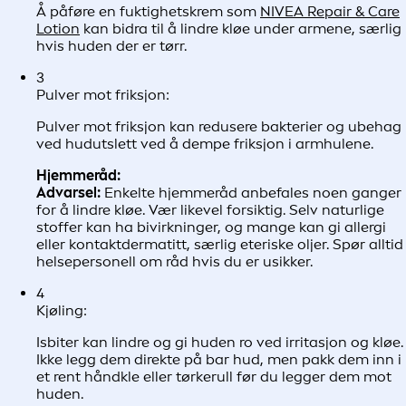
Å påføre en fuktighetskrem som
NIVEA Repair & Care
Lotion
kan bidra til å lindre kløe under armene, særlig
hvis huden der er tørr.
3
Pulver mot friksjon:
Pulver mot friksjon kan redusere bakterier og ubehag
ved hudutslett ved å dempe friksjon i armhulene.
Hjemmeråd:
Advarsel:
Enkelte hjemmeråd anbefales noen ganger
for å lindre kløe. Vær likevel forsiktig. Selv naturlige
stoffer kan ha bivirkninger, og mange kan gi allergi
eller kontaktdermatitt, særlig eteriske oljer. Spør alltid
helsepersonell om råd hvis du er usikker.
4
Kjøling:
Isbiter kan lindre og gi huden ro ved irritasjon og kløe.
Ikke legg dem direkte på bar hud, men pakk dem inn i
et rent håndkle eller tørkerull før du legger dem mot
huden.