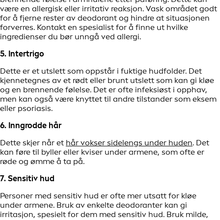
være en allergisk eller irritativ reaksjon. Vask området godt
for å fjerne rester av deodorant og hindre at situasjonen
forverres. Kontakt en spesialist for å finne ut hvilke
ingredienser du bør unngå ved allergi.
5. Intertrigo
Dette er et utslett som oppstår i fuktige hudfolder. Det
kjennetegnes av et rødt eller brunt utslett som kan gi kløe
og en brennende følelse. Det er ofte infeksiøst i opphav,
men kan også være knyttet til andre tilstander som eksem
eller psoriasis.
6. Inngrodde hår
Dette skjer når et
hår vokser sidelengs under huden
. Det
kan føre til byller eller kviser under armene, som ofte er
røde og ømme å ta på.
7. Sensitiv hud
Personer med sensitiv hud er ofte mer utsatt for kløe
under armene. Bruk av enkelte deodoranter kan gi
irritasjon, spesielt for dem med sensitiv hud. Bruk milde,