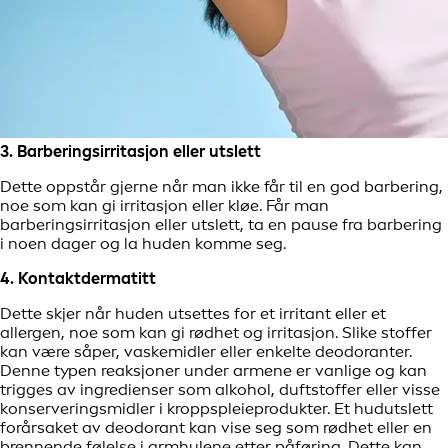
3. Barberingsirritasjon eller utslett
Dette oppstår gjerne når man ikke får til en god barbering,
noe som kan gi irritasjon eller kløe. Får man
barberingsirritasjon eller utslett, ta en pause fra barbering
i noen dager og la huden komme seg.
4. Kontaktdermatitt
Dette skjer når huden utsettes for et irritant eller et
allergen, noe som kan gi rødhet og irritasjon. Slike stoffer
kan være såper, vaskemidler eller enkelte deodoranter.
Denne typen reaksjoner under armene er vanlige og kan
trigges av ingredienser som alkohol, duftstoffer eller visse
konserveringsmidler i kroppspleieprodukter. Et hudutslett
forårsaket av deodorant kan vise seg som rødhet eller en
brennende følelse i armhulene etter påføring. Dette kan