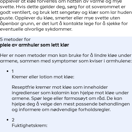
opplever at kløe forverres om natten av varme og mye
svette. Hvis dette gjelder deg, sørg for at soverommet er
godt ventilert, og bruk lett sengetøy og klær som lar huden
puste. Opplever du kløe, smerter eller mye svette uten
åpenbar grunn, er det lurt å kontakte lege for å sjekke for
eventuelle alvorlige sykdommer.
5 metoder for
pleie av armhuler som lett klør
Her er noen metoder man kan bruke for å lindre kløe under
armene, sammen med symptomer som kviser i armhulene:
1
Kremer eller lotion mot kløe:
Reseptfrie kremer mot kløe som inneholder
ingredienser som kalamin kan hjelpe mot kløe under
armene. Spør lege eller farmasøyt om råd. De kan
hjelpe deg å velge den mest passende behandlingen
og informere om nødvendige forholdsregler.
2
Fuktighetskrem: