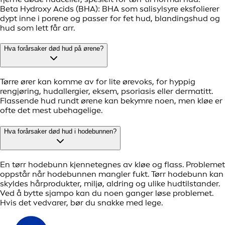
Beta Hydroxy Acids (BHA): BHA som salisylsyre eksfolierer
dypt inne i porene og passer for fet hud, blandingshud og
hud som lett får arr.
Hva forårsaker død hud på ørene?
Tørre ører kan komme av for lite ørevoks, for hyppig
rengjøring, hudallergier, eksem, psoriasis eller dermatitt.
Flassende hud rundt ørene kan bekymre noen, men kløe er
ofte det mest ubehagelige.
Hva forårsaker død hud i hodebunnen?
En tørr hodebunn kjennetegnes av kløe og flass. Problemet
oppstår når hodebunnen mangler fukt. Tørr hodebunn kan
skyldes hårprodukter, miljø, aldring og ulike hudtilstander.
Ved å bytte sjampo kan du noen ganger løse problemet.
Hvis det vedvarer, bør du snakke med lege.