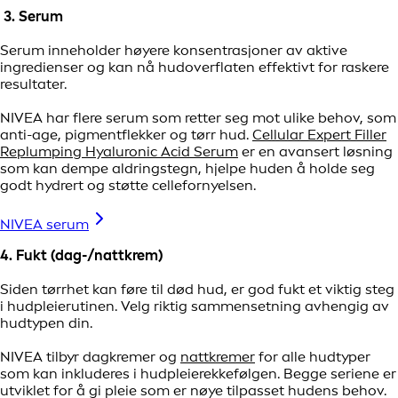
3. Serum
Serum inneholder høyere konsentrasjoner av aktive
ingredienser og kan nå hudoverflaten effektivt for raskere
resultater.
NIVEA har flere serum som retter seg mot ulike behov, som
anti-age, pigmentflekker og tørr hud.
Cellular Expert Filler
Replumping Hyaluronic Acid Serum
er en avansert løsning
som kan dempe aldringstegn, hjelpe huden å holde seg
godt hydrert og støtte cellefornyelsen.
NIVEA serum
4. Fukt (dag-/nattkrem)
Siden tørrhet kan føre til død hud, er god fukt et viktig steg
i hudpleierutinen. Velg riktig sammensetning avhengig av
hudtypen din.
NIVEA tilbyr dagkremer og
nattkremer
for alle hudtyper
som kan inkluderes i hudpleierekkefølgen. Begge seriene er
utviklet for å gi pleie som er nøye tilpasset hudens behov.