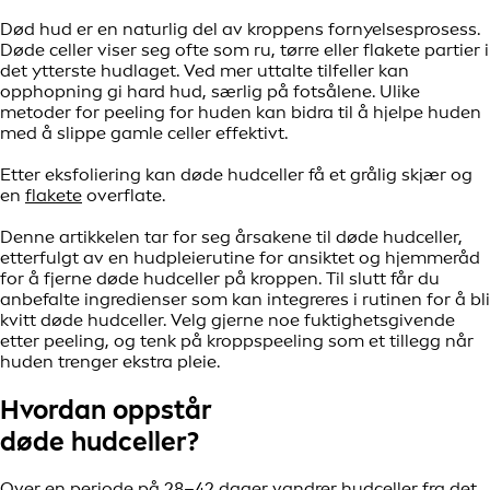
Død hud er en naturlig del av kroppens fornyelsesprosess.
Døde celler viser seg ofte som ru, tørre eller flakete partier i
det ytterste hudlaget. Ved mer uttalte tilfeller kan
opphopning gi hard hud, særlig på fotsålene. Ulike
metoder for peeling for huden kan bidra til å hjelpe huden
med å slippe gamle celler effektivt.
Etter eksfoliering kan døde hudceller få et grålig skjær og
en
flakete
overflate.
Denne artikkelen tar for seg årsakene til døde hudceller,
etterfulgt av en hudpleierutine for ansiktet og hjemmeråd
for å fjerne døde hudceller på kroppen. Til slutt får du
anbefalte ingredienser som kan integreres i rutinen for å bli
kvitt døde hudceller. Velg gjerne noe fuktighetsgivende
etter peeling, og tenk på kroppspeeling som et tillegg når
huden trenger ekstra pleie.
Hvordan oppstår
døde hudceller?
Over en periode på 28–42 dager vandrer hudceller fra det