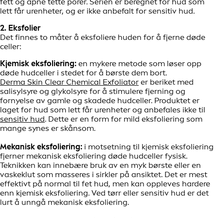
fett og åpne tette porer. Serien er beregnet for hud som
lett får urenheter, og er ikke anbefalt for sensitiv hud.
2. Eksfolier
Det finnes to måter å eksfoliere huden for å fjerne døde
celler:
Kjemisk eksfoliering:
en mykere metode som løser opp
døde hudceller i stedet for å børste dem bort.
Derma Skin Clear Chemical Exfoliator
er beriket med
salisylsyre og glykolsyre for å stimulere fjerning og
fornyelse av gamle og skadede hudceller. Produktet er
laget for hud som lett får urenheter og anbefales ikke til
sensitiv hud
. Dette er en form for mild eksfoliering som
mange synes er skånsom.
Mekanisk eksfoliering:
i motsetning til kjemisk eksfoliering
fjerner mekanisk eksfoliering døde hudceller fysisk.
Teknikken kan innebære bruk av en myk børste eller en
vaskeklut som masseres i sirkler på ansiktet. Det er mest
effektivt på normal til fet hud, men kan oppleves hardere
enn kjemisk eksfoliering. Ved tørr eller sensitiv hud er det
lurt å unngå mekanisk eksfoliering.