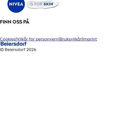
FINN OSS PÅ
Cookies
|
Vilkår for personvern
|
Bruksvilkår
|
Imprint
© Beiersdorf 2026