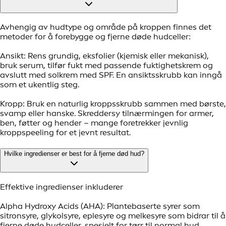
Avhengig av hudtype og område på kroppen finnes det
metoder for å forebygge og fjerne døde hudceller:
Ansikt: Rens grundig, eksfolier (kjemisk eller mekanisk),
bruk serum, tilfør fukt med passende fuktighetskrem og
avslutt med solkrem med SPF. En ansiktsskrubb kan inngå
som et ukentlig steg.
Kropp: Bruk en naturlig kroppsskrubb sammen med børste,
svamp eller hanske. Skreddersy tilnærmingen for armer,
ben, føtter og hender – mange foretrekker jevnlig
kroppspeeling for et jevnt resultat.
Hvilke ingredienser er best for å fjerne død hud?
Effektive ingredienser inkluderer
Alpha Hydroxy Acids (AHA): Plantebaserte syrer som
sitronsyre, glykolsyre, eplesyre og melkesyre som bidrar til å
fjerne døde hudceller, spesielt for tørr til normal hud.