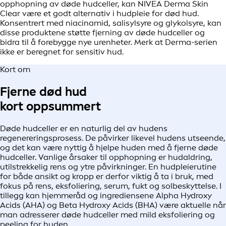
opphopning av døde hudceller, kan NIVEA Derma Skin
Clear være et godt alternativ i hudpleie for død hud.
Konsentrert med niacinamid, salisylsyre og glykolsyre, kan
disse produktene støtte fjerning av døde hudceller og
bidra til å forebygge nye urenheter. Merk at Derma-serien
ikke er beregnet for sensitiv hud.
Kort om
Fjerne død hud
kort oppsummert
Døde hudceller er en naturlig del av hudens
regenereringsprosess. De påvirker likevel hudens utseende,
og det kan være nyttig å hjelpe huden med å fjerne døde
hudceller. Vanlige årsaker til opphopning er hudaldring,
utilstrekkelig rens og ytre påvirkninger. En hudpleierutine
for både ansikt og kropp er derfor viktig å ta i bruk, med
fokus på rens, eksfoliering, serum, fukt og solbeskyttelse. I
tillegg kan hjemmeråd og ingrediensene Alpha Hydroxy
Acids (AHA) og Beta Hydroxy Acids (BHA) være aktuelle når
man adresserer døde hudceller med mild eksfoliering og
peeling for huden.